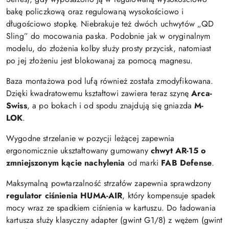
bakę policzkową oraz regulowaną wysokościowo i
długościowo stopkę. Niebrakuje też dwóch uchwytów „QD
Sling” do mocowania paska. Podobnie jak w oryginalnym
modelu, do złożenia kolby służy prosty przycisk, natomiast
po jej złożeniu jest blokowanaj za pomocą magnesu.
Baza montażowa pod lufą również została zmodyfikowana.
Dzięki kwadratowemu kształtowi zawiera teraz szynę
Arca-
Swiss
, a po bokach i od spodu znajdują się gniazda
M-
LOK
.
Wygodne strzelanie w pozycji leżącej zapewnia
ergonomicznie ukształtowany gumowany
chwyt AR-15 o
zmniejszonym kącie nachylenia
od marki
FAB Defense
.
Maksymalną powtarzalność strzałów zapewnia sprawdzony
regulator ciśnienia HUMA-AIR
, który kompensuje spadek
mocy wraz ze spadkiem ciśnienia w kartuszu. Do ładowania
kartusza służy klasyczny adapter (gwint G1/8) z wężem (gwint