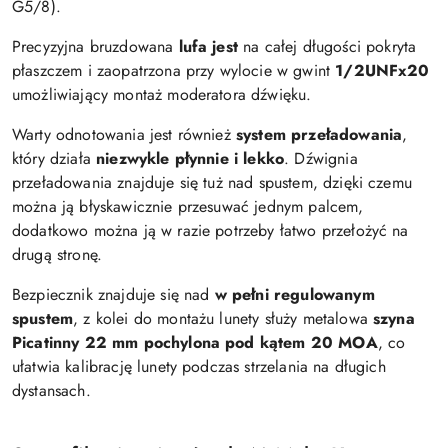
G5/8).
Precyzyjna bruzdowana
lufa jest
na całej długości pokryta
płaszczem i zaopatrzona przy wylocie w gwint
1/2UNFx20
umożliwiający montaż moderatora dźwięku.
Warty odnotowania jest również
system przeładowania
,
który działa
niezwykle płynnie i lekko
. Dźwignia
przeładowania znajduje się tuż nad spustem, dzięki czemu
można ją błyskawicznie przesuwać jednym palcem,
dodatkowo można ją w razie potrzeby łatwo przełożyć na
drugą stronę.
Bezpiecznik znajduje się nad
w pełni regulowanym
spustem
, z kolei do montażu lunety służy metalowa
szyna
Picatinny 22 mm pochylona pod kątem 20 MOA
, co
ułatwia kalibrację lunety podczas strzelania na długich
dystansach.