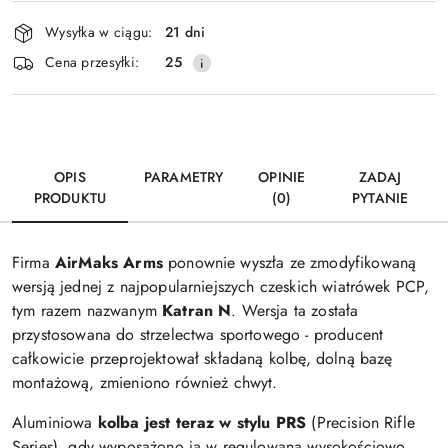
Dostępność
Wysyłka w ciągu:
21 dni
i
Wyślij
Cena przesyłki:
25
dostawa
OPIS
PARAMETRY
OPINIE
ZADAJ
PRODUKTU
(0)
PYTANIE
Firma
AirMaks Arms
ponownie wyszła ze zmodyfikowaną
wersją jednej z najpopularniejszych czeskich wiatrówek PCP,
tym razem nazwanym
Katran N
. Wersja ta została
przystosowana do strzelectwa sportowego - producent
całkowicie przeprojektował składaną kolbę, dolną bazę
montażową, zmieniono również chwyt.
Aluminiowa
kolba jest teraz w stylu PRS
(Precision Rifle
Series), gdy wyposażono ją w regulowaną wysokościowo