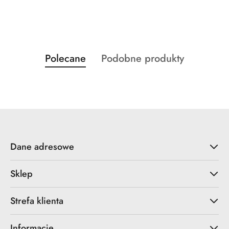
Produkty
Produkty
Polecane
Podobne produkty
Pomiń karuzelę produktów
o
o
statusie:
statusie:
Dane adresowe
Sklep
Strefa klienta
Informacje