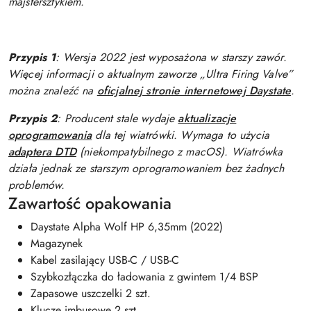
majstersztykiem.
Przypis 1
: Wersja 2022 jest wyposażona w starszy zawór.
Więcej informacji o aktualnym zaworze „Ultra Firing Valve”
można znaleźć na
oficjalnej stronie internetowej Daystate
.
Przypis 2
: Producent stale wydaje
aktualizacje
oprogramowania
dla tej wiatrówki. Wymaga to użycia
adaptera DTD
(niekompatybilnego z macOS). Wiatrówka
działa jednak ze starszym oprogramowaniem bez żadnych
problemów.
Zawartość opakowania
Daystate Alpha Wolf HP 6,35mm (2022)
Magazynek
Kabel zasilający USB-C / USB-C
Szybkozłączka do ładowania z gwintem 1/4 BSP
Zapasowe uszczelki 2 szt.
Klucze imbusowe 2 szt.