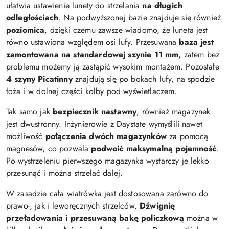
ułatwia ustawienie lunety do strzelania
na długich
odległościach
. Na podwyższonej bazie znajduje się również
poziomica
, dzięki czemu zawsze wiadomo, że luneta jest
równo ustawiona względem osi lufy. Przesuwana
baza jest
zamontowana na standardowej szynie 11 mm,
zatem bez
problemu możemy ją zastąpić wysokim montażem. Pozostałe
4 szyny Picatinny
znajdują się po bokach lufy, na spodzie
łoża i w dolnej części kolby pod wyświetlaczem.
Tak samo jak
bezpiecznik nastawny
,
również magazynek
jest dwustronny. Inżynierowie z Daystate wymyślili nawet
możliwość
połączenia dwóch magazynków
za pomocą
magnesów, co pozwala
podwoić maksymalną pojemność
.
Po wystrzeleniu pierwszego magazynka wystarczy je lekko
przesunąć i można strzelać dalej.
W zasadzie cała wiatrówka jest dostosowana zarówno do
prawo-, jak i leworęcznych strzelców.
Dźwignię
przeładowania i przesuwaną bakę policzkową
można w