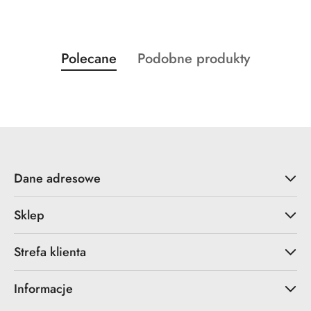
Produkty
Produkty
Polecane
Podobne produkty
Pomiń karuzelę produktów
o
o
statusie:
statusie:
Dane adresowe
Sklep
Strefa klienta
Informacje