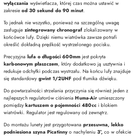
wyłączania
wyświetlacza, której czas można ustawić w
zakresie
od 30 sekund do 90 minut
.
To jednak nie wszystko, ponieważ na szczególną uwagę
zasługuje
zintegrowany chronograf
zlokalizowany w
końcówce lufy. Dzięki niemu wiatrówka zawsze potrafi
określić dokładną prędkość wystrzelonego pocisku.
Precyzyjna
lufa o długości 600mm
jest pokryta
karbonowym
płaszczem
, który dodatkowo ją usztywnia i
redukuje odchyłki podczas wystrzału. Na końcu lufy znajduje
się standardowy
gwint 1/2UNF
pod tłumika dźwięku.
Do powtarzalności strzelania przyczynia się również jeden z
najlepszych regulatorów ciśnienia
Huma-Air
umieszczony
pomiędzy
kartuszem o pojemności 480cc
i blokiem
wiatrówki. Regulator jest regulowany od zewnątrz.
Do montażu lunety jest przygotowana
przesuwna, lekko
podniesiona szyna Picatinny
o nachyleniu
3°,
co w ofekcie