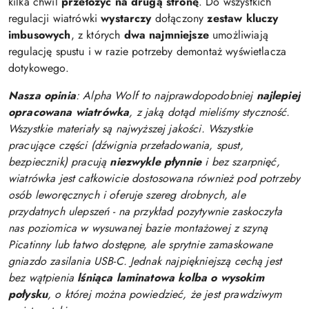
kilka chwil
przełożyć na drugą stronę
. Do wszystkich
regulacji wiatrówki
wystarczy
dołączony
zestaw kluczy
imbusowych
, z których
dwa najmniejsze
umożliwiają
regulację spustu i w razie potrzeby demontaż wyświetlacza
dotykowego.
Nasza opinia
: Alpha Wolf to najprawdopodobniej
najlepiej
opracowana wiatrówka
, z jaką dotąd mieliśmy styczność.
Wszystkie materiały są najwyższej jakości. Wszystkie
pracujące części (dźwignia przeładowania, spust,
bezpiecznik) pracują
niezwykle płynnie
i bez szarpnięć,
wiatrówka jest całkowicie dostosowana również pod potrzeby
osób leworęcznych i oferuje szereg drobnych, ale
przydatnych ulepszeń - na przykład pozytywnie zaskoczyła
nas poziomica w wysuwanej bazie montażowej z szyną
Picatinny lub łatwo dostępne, ale sprytnie zamaskowane
gniazdo zasilania USB-C. Jednak najpiękniejszą cechą jest
bez wątpienia
lśniąca laminatowa kolba o wysokim
połysku
, o której można powiedzieć, że jest prawdziwym