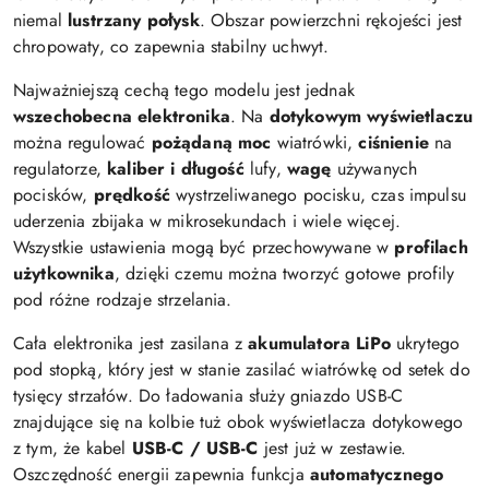
niemal
lustrzany połysk
. Obszar powierzchni rękojeści jest
chropowaty, co zapewnia stabilny uchwyt.
Najważniejszą cechą tego modelu jest jednak
wszechobecna elektronika
. Na
dotykowym wyświetlaczu
można regulować
pożądaną moc
wiatrówki,
ciśnienie
na
regulatorze,
kaliber i długość
lufy,
wagę
używanych
pocisków,
prędkość
wystrzeliwanego pocisku, czas impulsu
uderzenia zbijaka w mikrosekundach i wiele więcej.
Wszystkie ustawienia mogą być przechowywane w
profilach
użytkownika
, dzięki czemu można tworzyć gotowe profily
pod różne rodzaje strzelania.
Cała elektronika jest zasilana z
akumulatora LiPo
ukrytego
pod stopką, który jest w stanie zasilać wiatrówkę od
setek do
tysięcy strzałów. Do ładowania służy gniazdo USB-C
znajdujące się na kolbie tuż obok wyświetlacza dotykowego
z tym, że kabel
USB-C / USB-C
jest już w zestawie.
Oszczędność energii zapewnia funkcja
automatycznego