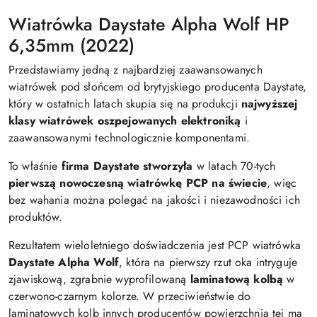
Wiatrówka Daystate Alpha Wolf HP
6,35mm (2022)
Przedstawiamy jedną z najbardziej zaawansowanych
wiatrówek pod słońcem od brytyjskiego producenta Daystate,
który w ostatnich latach skupia się na produkcji
najwyższej
klasy wiatrówek oszpejowanych elektroniką
i
zaawansowanymi technologicznie komponentami.
To właśnie
firma Daystate
stworzyła
w latach 70-tych
pierwszą nowoczesną wiatrówkę PCP na świecie
, więc
bez wahania można polegać na jakości i niezawodności ich
produktów.
Rezultatem wieloletniego doświadczenia jest PCP wiatrówka
Daystate Alpha Wolf
, która na pierwszy rzut oka intryguje
zjawiskową, zgrabnie wyprofilowaną
laminatową kolbą
w
czerwono-czarnym kolorze. W przeciwieństwie do
laminatowych kolb innych producentów powierzchnia tej ma