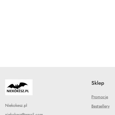
Pomiń karuzelę produktów
Sklep
Promocje
Niekokesz.pl
Bestsellery
niekokesz@gmail.com