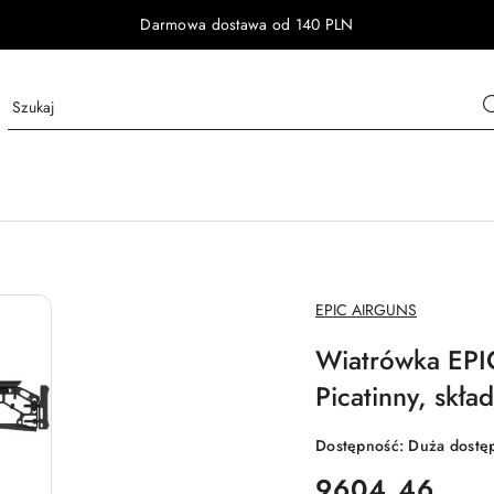
Darmowa dostawa od 140 PLN
NAZWA
EPIC AIRGUNS
PRODUCENTA:
Wiatrówka EP
Picatinny, skła
Dostępność:
Duża dostę
cena:
9604.46