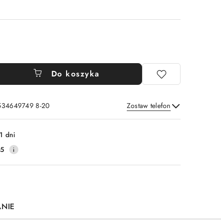
Do koszyka
 534649749 8-20
Zostaw telefon
Wyślij
1 dni
25
ANIE