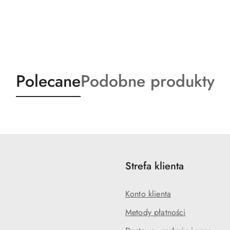
Produkty
Produkty
Polecane
Podobne produkty
o
o
statusie:
statusie:
Strefa klienta
Konto klienta
Metody płatności