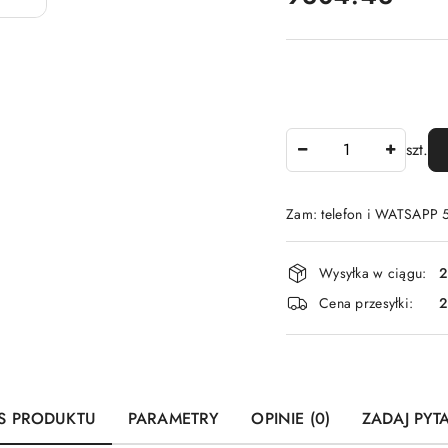
Ilość
szt.
Zam: telefon i WATSAPP
Dostępność
Wysyłka w ciągu:
2
i
Cena przesyłki:
dostawa
S PRODUKTU
PARAMETRY
OPINIE (0)
ZADAJ PYT