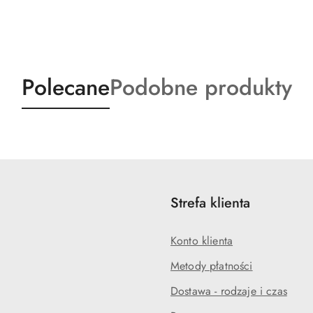
Produkty
Produkty
Polecane
Podobne produkty
o
o
statusie:
statusie:
Strefa klienta
Konto klienta
Metody płatności
Dostawa - rodzaje i czas