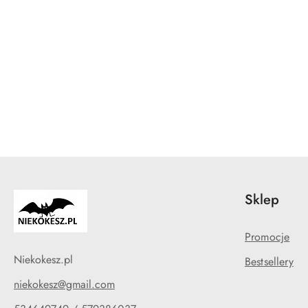
Pomiń karuzelę produktów
Sklep
Promocje
Niekokesz.pl
Bestsellery
niekokesz@gmail.com