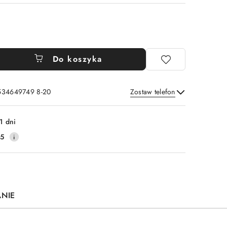
Do koszyka
 534649749 8-20
Zostaw telefon
Wyślij
1 dni
25
ANIE