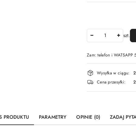
Ilość
szt.
Zam: telefon i WATSAPP
Dostępność
Wysyłka w ciągu:
2
i
Cena przesyłki:
dostawa
S PRODUKTU
PARAMETRY
OPINIE (0)
ZADAJ PYT