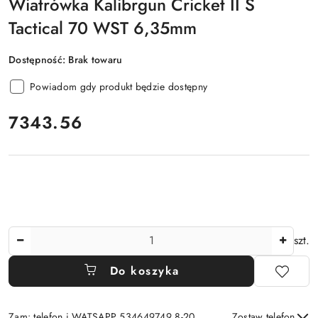
Wiatrówka Kalibrgun Cricket II S
Tactical 70 WST 6,35mm
Dostępność:
Brak towaru
Powiadom gdy produkt będzie dostępny
cena:
7343.56
Ilość
szt.
Do koszyka
Zam: telefon i WATSAPP 534649749 8-20
Zostaw telefon