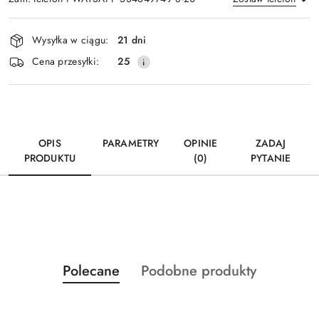
Dostępność
Wysyłka w ciągu:
21 dni
i
Wyślij
Cena przesyłki:
25
dostawa
OPIS
PARAMETRY
OPINIE
ZADAJ
PRODUKTU
(0)
PYTANIE
Produkty
Produkty
Polecane
Podobne produkty
Pomiń karuzelę produktów
o
o
statusie:
statusie: