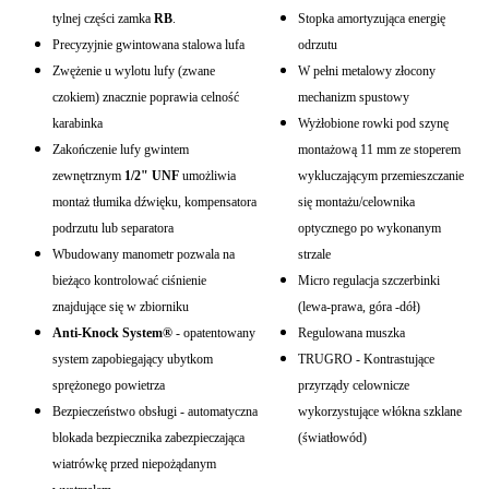
tylnej części zamka
RB
.
Stopka amortyzująca energię
Precyzyjnie gwintowana stalowa lufa
odrzutu
Zwężenie u wylotu lufy (zwane
W pełni metalowy złocony
czokiem) znacznie poprawia celność
mechanizm spustowy
karabinka
Wyżłobione rowki pod szynę
Zakończenie lufy gwintem
montażową 11 mm ze stoperem
zewnętrznym
1/2" UNF
umożliwia
wykluczającym przemieszczanie
montaż tłumika dźwięku, kompensatora
się montażu/celownika
podrzutu lub separatora
optycznego po wykonanym
Wbudowany manometr pozwala na
strzale
bieżąco kontrolować ciśnienie
Micro regulacja szczerbinki
znajdujące się w zbiorniku
(lewa-prawa, góra -dół)
Anti-Knock System®
- opatentowany
Regulowana muszka
system zapobiegający ubytkom
TRUGRO - Kontrastujące
sprężonego powietrza
przyrządy celownicze
Bezpieczeństwo obsługi - automatyczna
wykorzystujące włókna szklane
blokada bezpiecznika zabezpieczająca
(światłowód)
wiatrówkę przed niepożądanym