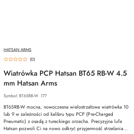
NAZWA
HATSAN ARMS
PRODUCENTA:
(0)
Wiatrówka PCP Hatsan BT65 RB-W 4.5
mm Hatsan Arms
Symbol:
BT65RB-W .177
BT65RB-W mocna, nowoczesna wielostrzałowa wiatrówka 10
lub 9 w zależności od kalibru typu PCP (Pre-Charged
Pneumatic) z osadą z tureckiego orzecha. Precyzyjna lufa
Hatsan pozwoli Ci na nowo odkryć przyjemność strzelania...