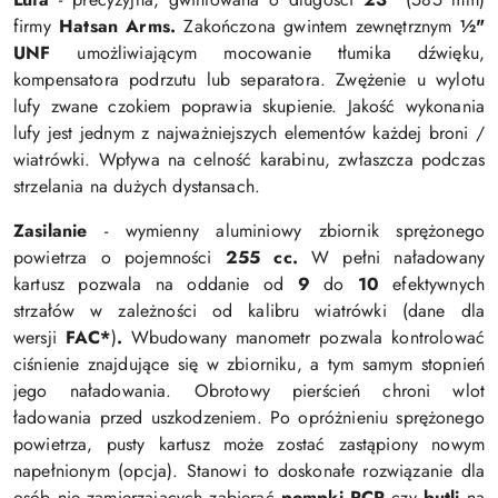
firmy
Hatsan Arms.
Zakończona gwintem zewnętrznym
½"
UNF
umożliwiającym mocowanie tłumika dźwięku,
kompensatora podrzutu lub separatora. Zwężenie u wylotu
lufy zwane czokiem poprawia skupienie. Jakość wykonania
lufy jest jednym z najważniejszych elementów każdej broni /
wiatrówki. Wpływa na celność karabinu, zwłaszcza podczas
strzelania na dużych dystansach.
Zasilanie
- wymienny aluminiowy zbiornik sprężonego
powietrza o pojemności
255 cc.
W pełni naładowany
kartusz pozwala na oddanie od
9
do
10
efektywnych
strzałów w zależności od kalibru wiatrówki (
dane dla
wersji
FAC*
)
.
Wbudowany manometr pozwala kontrolować
ciśnienie znajdujące się w zbiorniku, a tym samym stopnień
jego naładowania. Obrotowy pierścień chroni wlot
ładowania przed uszkodzeniem.
Po opróżnieniu sprężonego
powietrza, pusty kartusz może zostać zastąpiony nowym
napełnionym (opcja). Stanowi to doskonałe rozwiązanie dla
osób nie zamierzających zabierać
pompki PCP
czy
butli
na