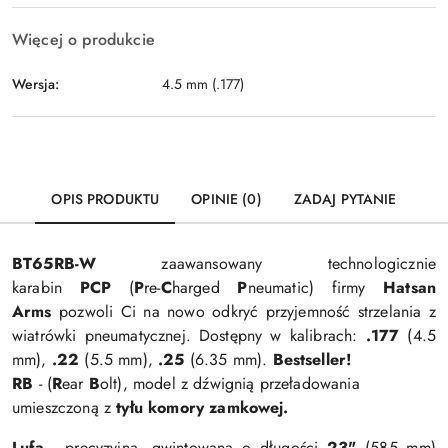
Więcej o produkcie
Wersja:
4.5 mm (.177)
OPIS PRODUKTU
OPINIE (0)
ZADAJ PYTANIE
BT65RB-W
zaawansowany technologicznie
karabin
PCP
(
P
re-
C
harged
P
neumatic)
firmy
Hatsan
Arms
pozwoli Ci na nowo odkryć przyjemność strzelania z
wiatrówki pneumatycznej. D
ostępny w kalibrach:
.177
(4.5
mm),
.22
(5.5 mm),
.25
(6.35 mm).
Bestseller!
RB
- (
R
ear
B
olt), model z dźwignią przeładowania
umieszczoną z
tyłu komory zamkowej.
Lufa
- precyzyjna, gwintowana o długości
23"
(585 mm)