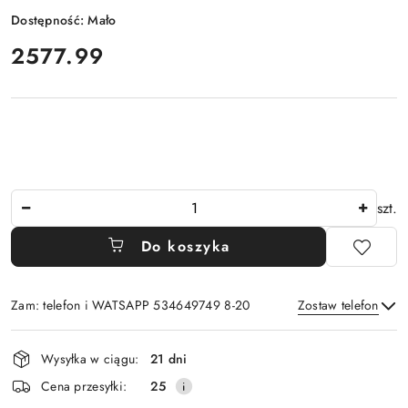
Dostępność:
Mało
cena:
2577.99
Ilość
szt.
Do koszyka
Zam: telefon i WATSAPP 534649749 8-20
Zostaw telefon
Dostępność
Wysyłka w ciągu:
21 dni
i
Wyślij
Cena przesyłki:
25
dostawa