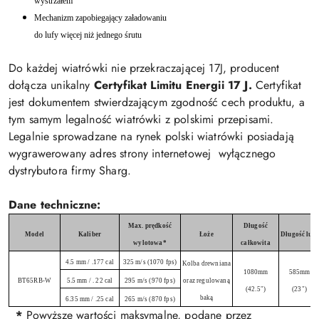
wystrzałem
Mechanizm zapobiegający załadowaniu
do lufy więcej niż jednego śrutu
Do każdej wiatrówki nie przekraczającej 17J, producent
dołącza unikalny
Certyfikat Limitu Energii 17 J.
Certyfikat
jest dokumentem stwierdzającym zgodność cech produktu, a
tym samym legalność wiatrówki z polskimi przepisami.
Legalnie sprowadzane na rynek polski wiatrówki posiadają
wygrawerowany adres strony internetowej
wyłącznego
dystrybutora firmy Sharg.
Dane techniczne:
Max. prędkość
Długość
Model
Kaliber
Łoże
Długość lufy
wylotowa*
całkowita
4.5 mm / .177 cal
325 m/s (1070 fps)
Kolba drewniana
1080mm
585mm
BT65RB-W
5.5 mm / . 22 cal
295 m/s (970 fps)
oraz regulowaną
(42.5")
(23")
baką
6.35 mm / .25 cal
265 m/s (870 fps)
*
Powyższe wartości maksymalne, podane przez