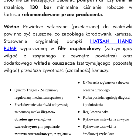
strzelnicę.
130 bar
minimalne ciśnienie robocze w
kartuszu
rekomendowane przez producenta.
Ważne
Powietrze wtłaczane (przetaczane) do wiatrówki
powinno być osuszone, co zapobiega korodowaniu kartusza.
Stosowanie oryginalnej pompki
HATSAN HAND
PUMP
wyposażonej w
filtr cząsteczkowy
(zatrzymujący
wilgoć z zasysanego z zewnątrz powietrza) oraz
dodatkowego
wkładu osuszacza
(zatrzymującego pozostałą
wilgoć) przedłuża żywotność (szczelność) kartuszy.
Kolba stała wykonana z drewna
Quattro Trigger - 2-stopniowy
orzecha tureckiego
regulowany mechanizm spustowy
Kolba posiada regulację długości
Przeładowanie wiatrówki odbywa się
i podniesienia
za pomocą zamka
ślizgowo-
Regulowana baka
obrotowego
zwanego też
Ryflowane wstawki na chwycie
czterochwytowym
, popularnie
Ryflowane wstawki na
zwanym
czterotaktowym
, z ryglami w
środkowej części łoża