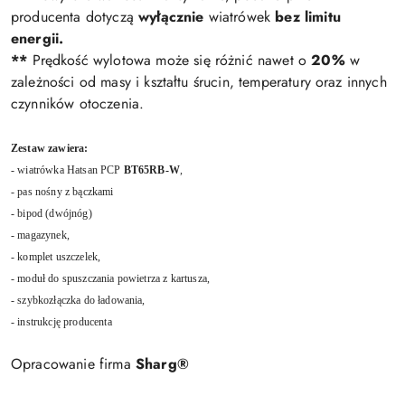
producenta dotyczą
wyłącznie
wiatrówek
bez limitu
energii.
**
Prędkość wylotowa może się różnić nawet o
20%
w
zależności od masy i kształtu śrucin, temperatury oraz innych
czynników otoczenia.
Zestaw zawiera:
- wiatrówka Hatsan PCP
BT65RB-W
,
- pas nośny z bączkami
- bipod (dwójnóg)
- magazynek,
- komplet uszczelek,
- moduł do spuszczania powietrza z kartusza,
- szybkozłączka do ładowania,
- instrukcję producenta
Opracowanie firma
Sharg®