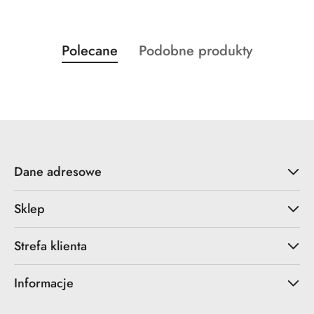
Produkty
Produkty
Polecane
Podobne produkty
Pomiń karuzelę produktów
o
o
statusie:
statusie:
Dane adresowe
Sklep
Strefa klienta
Informacje