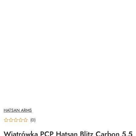
NAZWA
HATSAN ARMS
PRODUCENTA:
(0)
Wiatrówka PCP Hatsan Blitz Carbon 5.5