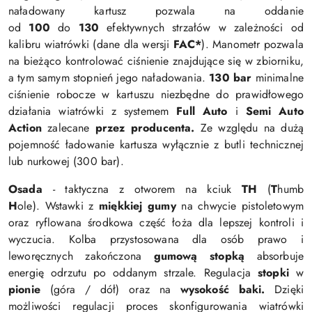
naładowany kartusz pozwala na oddanie
od
100
do
130
efektywnych strzałów w zależności od
kalibru wiatrówki (dane dla wersji
FAC*
). Manometr pozwala
na bieżąco kontrolować ciśnienie znajdujące się w zbiorniku,
a tym samym stopnień jego naładowania.
130 bar
minimalne
ciśnienie robocze w kartuszu niezbędne do prawidłowego
działania wiatrówki z systemem
Full Auto
i
Semi Auto
Action
zalecane
przez producenta.
Ze względu na dużą
pojemność ładowanie kartusza wyłącznie z butli technicznej
lub nurkowej (300 bar).
Osada
- taktyczna z otworem na kciuk
TH
(
T
humb
H
ole).
Wstawki z
miękkiej gumy
na
chwycie pistoletowym
oraz
ryflowana środkowa część łoża dla lepszej kontroli i
wyczucia.
Kolba przystosowana dla osób prawo i
leworęcznych zakończona
gumową stopką
absorbuje
energię odrzutu po oddanym strzale. Regulacja
stopki
w
pionie
(góra / dół) oraz na
wysokość
baki.
Dzięki
możliwości regulacji proces skonfigurowania wiatrówki