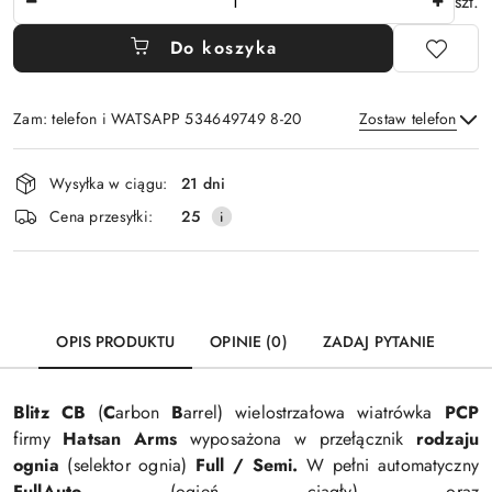
szt.
Do koszyka
Zam: telefon i WATSAPP 534649749 8-20
Zostaw telefon
Dostępność
Wysyłka w ciągu:
21 dni
i
Wyślij
Cena przesyłki:
25
dostawa
OPIS PRODUKTU
OPINIE (0)
ZADAJ PYTANIE
Blitz CB
(
C
arbon
B
arrel)
wielostrzałowa wiatrówka
PCP
firmy
Hatsan Arms
wyposażona w przełącznik
rodzaju
ognia
(selektor ognia)
Full / Semi.
W pełni automatyczny
FullAuto
(ogień ciągły) oraz