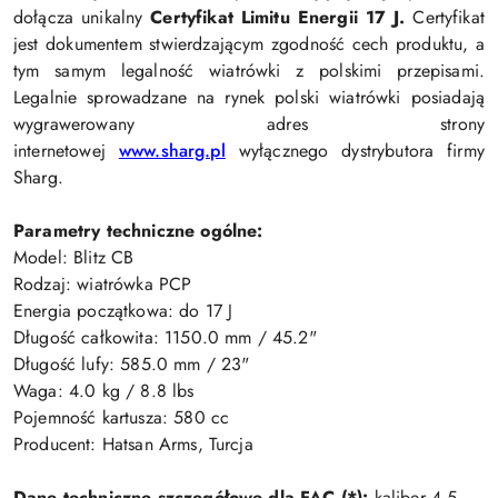
dołącza unikalny
Certyfikat Limitu Energii 17 J.
Certyfikat
jest dokumentem stwierdzającym zgodność cech produktu, a
tym samym legalność wiatrówki z polskimi przepisami.
Legalnie sprowadzane na rynek polski wiatrówki posiadają
wygrawerowany adres strony
internetowej
www.sharg.pl
wyłącznego dystrybutora firmy
Sharg.
Parametry techniczne ogólne:
Model: Blitz CB
Rodzaj: wiatrówka PCP
Energia początkowa: do 17 J
Długość całkowita: 1150.0 mm / 45.2"
Długość lufy: 585.0 mm / 23"
Waga: 4.0 kg / 8.8 lbs
Pojemność kartusza: 580 cc
Producent: Hatsan Arms, Turcja
Dane techniczne szczegółowe dla FAC (*):
kaliber 4.5