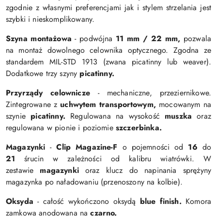
zgodnie z własnymi preferencjami jak i stylem strzelania jest
szybki i nieskomplikowany.
Szyna montażowa
- podwójna
11 mm / 22 mm,
pozwala
na montaż dowolnego celownika optycznego. Zgodna ze
standardem MIL-STD 1913 (zwana picatinny lub weaver).
Dodatkowe trzy szyny
picatinny.
Przyrządy celownicze
- mechaniczne, przeziernikowe.
Zintegrowane z
uchwytem transportowym,
mocowanym na
szynie
picatinny.
Regulowana na wysokość
muszka
oraz
regulowana w pionie i poziomie
szczerbinka.
Magazynki
-
Clip Magazine-F
o pojemności od
16
do
21
śrucin w zależności od kalibru wiatrówki. W
zestawie
magazynki
oraz klucz do napinania sprężyny
magazynka po naładowaniu (przenoszony na kolbie).
Oksyda
- całość wykończono
oksydą
blue finish.
Komora
zamkowa a
nodowana na
czarno.