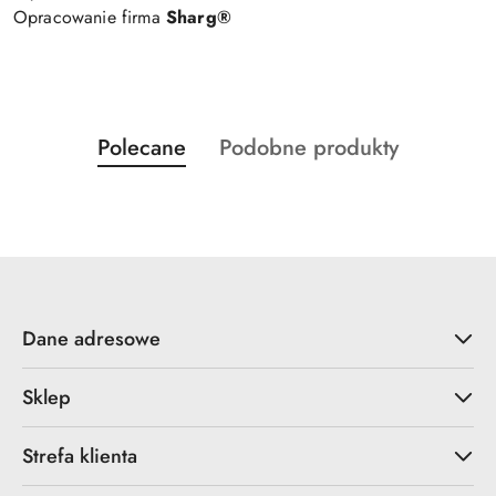
Opracowanie firma
Sharg®
Produkty
Produkty
Polecane
Podobne produkty
Pomiń karuzelę produktów
o
o
statusie:
statusie:
Dane adresowe
Sklep
Strefa klienta