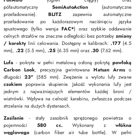
półautomatyczny
SemiAutoAction
(automatyczne
przeładowanie).
BLITZ
zapewnia automatyczne
przeładowanie po każdorazowym naciśnięciu języka
spustowego (tylko wersja
FAC*
) oraz szybkie oddawanie
celnych strzałów na znaczne odległości bez potrzeby
zmiany
/ korekty
linii celowania. Dostępny w kalibrach:
.177
(4.5
mm),
.22
(5.5 mm),
.25
(6.35 mm) oraz
.30
(7.62 mm).
Lufa
-
pokryta w pełni metalową osłoną pokrytą
powłoką
Carbon Look
,
precyzyjna gwintowana
Hatsan Arms
o
długości
23"
(585 mm). Zwężenie u wylotu lufy zwane
czokiem
poprawia skupienie. Jakość wykonania lufy jest
jednym z najważniejszych elementów każdej broni /
wiatrówki. Wpływa na celność karabinu, zwłaszcza podczas
strzelania na dużych dystansach.
Zasilanie
- stały zasobnik sprężonego powietrza
o
pojemności
580 cc.
Wykonany z
włókna
węglowego
(carbon fiber air tube bottle). W pełni