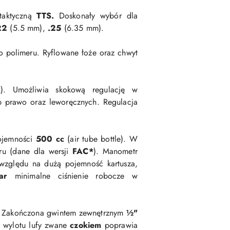
aktyczną
TTS.
Doskonały wybór dla
22
(5.5 mm),
.25
(6.35 mm).
o polimeru.
Ryflowane łoże oraz chwyt
k). Umożliwia skokową regulację w
b prawo oraz leworęcznych. Regulacja
pojemności
500 cc
(air tube bottle). W
ru (dane dla wersji
FAC*
). Manometr
względu na dużą pojemność kartusza,
ar
minimalne ciśnienie robocze w
 Z
akończona gwintem zewnętrznym
½"
 wylotu lufy zwane
czokiem
poprawia