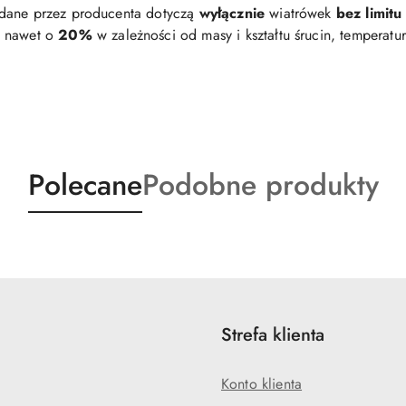
dane przez producenta dotyczą
wyłącznie
wiatrówek
bez limitu
 nawet o
20%
w zależności od masy i kształtu śrucin, temperatu
Produkty
Produkty
Polecane
Podobne produkty
o
o
statusie:
statusie:
Strefa klienta
Konto klienta