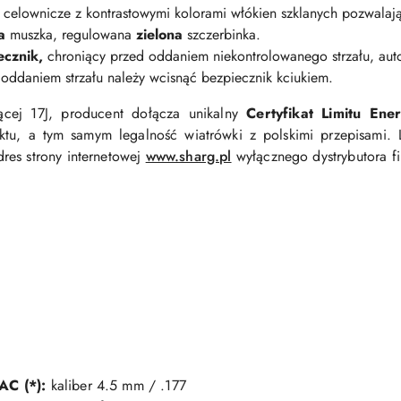
celownicze z kontrastowymi kolorami włókien szklanych pozwalają
a
muszka, regulowana
zielona
szczerbinka.
ecznik,
chroniący przed oddaniem niekontrolowanego strzału, aut
oddaniem strzału należy wcisnąć bezpiecznik kciukiem.
ącej 17J, producent dołącza unikalny
Certyfikat Limitu Ener
tu, a tym samym legalność wiatrówki z polskimi przepisami. 
es strony internetowej
www.sharg.pl
wyłącznego dystrybutora f
AC (*):
kaliber 4.5 mm / .177