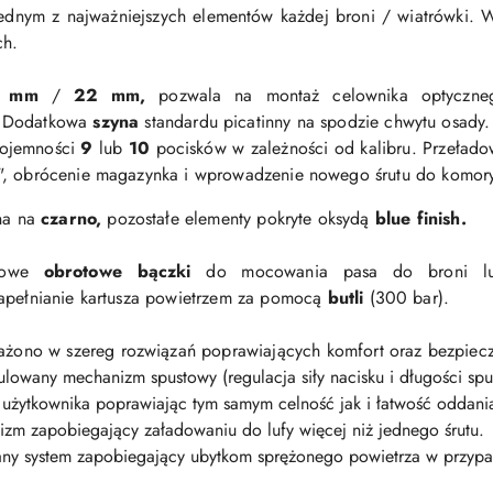
 jednym z najważniejszych elementów każdej broni / wiatrówki.
ch.
1 mm
/
22 mm,
pozwala na montaż celownika optyczn
. Dodatkowa
szyna
standardu picatinny na spodzie chwytu osady.
pojemności
9
lub
10
pocisków w zależności od kalibru.
Przełado
, obrócenie magazynka i wprowadzenie nowego śrutu do komory
na na
czarno,
pozostałe elementy pokryte oksydą
blue finish.
lowe
obrotowe bączki
do mocowania pasa do broni lu
napełnianie kartusza powietrzem za pomocą
butli
(300 bar).
żono w szereg rozwiązań
poprawiających komfort oraz bezpiec
lowany mechanizm spustowy (regulacja siły nacisku i długości spu
 użytkownika poprawiając tym samym celność jak i łatwość oddania
zm zapobiegający załadowaniu do lufy więcej niż jednego śrutu.
ny system zapobiegający ubytkom sprężonego powietrza w przyp