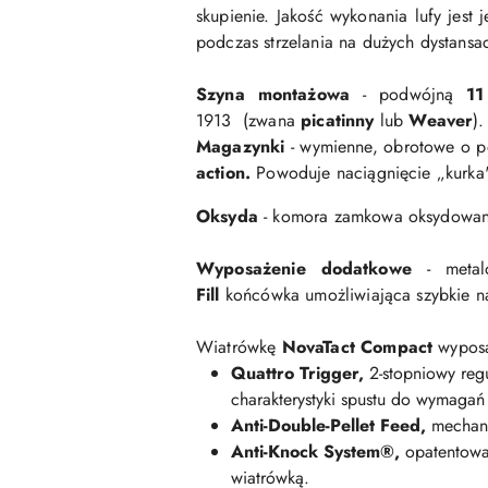
skupienie. Jakość wykonania lufy jest
podczas strzelania na dużych dystansa
Szyna montażowa
- podwójną
1
1913 (zwana
picatinny
lub
Weaver
)
Magazynki
- wymienne, obrotowe o 
action.
Powoduje naciągnięcie „kurka"
Oksyda
- komora zamkowa oksydowa
Wyposażenie dodatkowe
- meta
Fill
końcówka
umożliwiająca szybkie 
Wiatrówkę
NovaTact Compact
wyposa
Quattro Trigger,
2-stopniowy regu
charakterystyki spustu do wymagań
Anti-Double-Pellet Feed,
mechani
Anti-Knock System®,
opatentowa
wiatrówką.