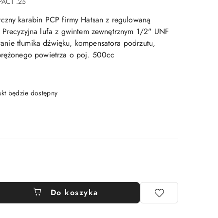
ACT .25
czny karabin PCP firmy Hatsan z regulowaną
. Precyzyjna lufa z gwintem zewnętrznym 1/2" UNF
nie tłumika dźwięku, kompensatora podrzutu,
sprężonego powietrza o poj. 500cc
t będzie dostępny
Do koszyka