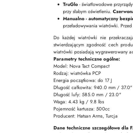
TruGlo
- światłowodowe przyrządy 
przy słabym oświetleniu.
Czerwon
Manualno - automatyczny bezpi
przeładowywania wiatrówki. Przed 
Do każdej wiatrówki nie przekraczaj
stwierdzającym zgodność cech produk
wiatrówki posiadają wygrawerowany adr
Parametry techniczne ogólne:
Model: Nova Tact Compact
Rodzaj: wiatrówka PCP
Energia początkowa: do 17 J
Długość całkowita: 940.0 mm / 37.0"
Długość lufy: 585.0 mm / 23.0"
Waga: 4.43 kg / 9.8 lbs
Pojemność kartusza: 500cc
Producent: Hatsan Arms, Turcja
Dane techniczne szczegółowe dla F