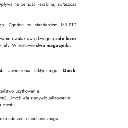
 Wpływa na celność karabinu, zwłaszcza
ego.
Zgodna ze standardem MIL-STD
wanie dwutaktową dźwignią
side lever
 lufy. W zestawie
dwa magazynki.
b zawieszenia taktycznego.
Quick-
zeństwo użytkowania
:
stu). Umożliwia zindywidualizowanie
 strzału.
adku uderzenia mechanicznego