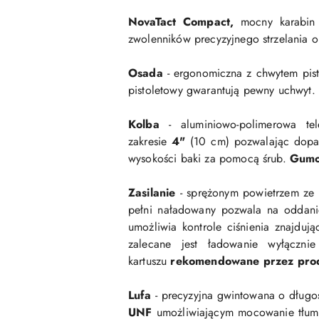
NovaTact Compact,
mocny
karabi
zwolenników precyzyjnego strzelania o
Osada
- ergonomiczna z chwytem pis
pistoletowy
gwarantują pewny uchwyt.
Kolba
- aluminiowo-polimerowa t
zakresie
4"
(10 cm) pozwalając dopa
wysokości baki za pomocą śrub.
Gumo
Zasilanie
- sprężonym powietrzem ze 
pełni naładowany pozwala na oddan
umożliwia kontrole ciśnienia znajdu
zalecane jest ładowanie wyłączni
kartuszu
rekomendowane przez pro
Lufa
- precyzyjna gwintowana o długo
UNF
umożliwiającym mocowanie tłumi