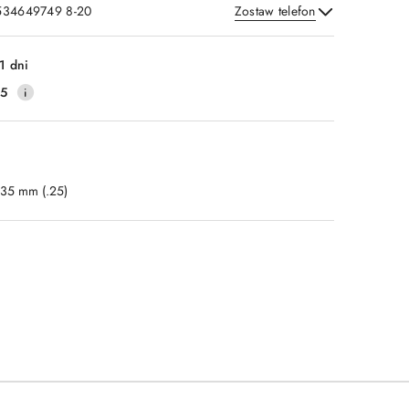
 534649749 8-20
Zostaw telefon
Wyślij
1 dni
25
.35 mm (.25)