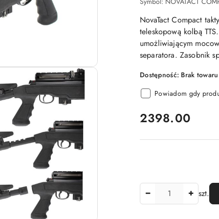
Symbol:
NOVATACT COMP
NovaTact Compact takty
teleskopową kolbą TTS
umożliwiającym mocowa
separatora. Zasobnik 
Dostępność:
Brak towaru
Powiadom gdy produk
cena:
2398.00
Ilość
szt.