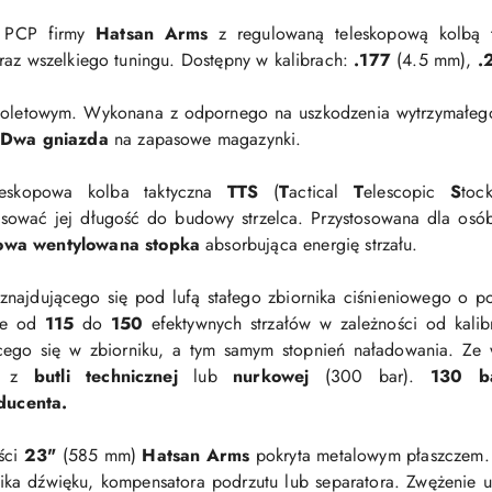
n PCP
firmy
Hatsan Arms
z regulowaną teleskopową kolbą t
raz wszelkiego tuningu. D
ostępny w kalibrach:
.177
(4.5 mm),
.
toletowym. Wykonana z odpornego na uszkodzenia wytrzymałeg
Dwa gniazda
na zapasowe magazynki.
eleskopowa kolba taktyczna
TTS
(
T
actical
T
elescopic
S
toc
sować jej długość do budowy strzelca. Przystosowana dla osó
wa wentylowana stopka
absorbująca energię strzału.
znajdującego się pod lufą stałego zbiornika ciśnieniowego o 
ie od
115
do
150
efektywnych strzałów w zależności od kalib
jącego się w zbiorniku, a tym samym stopnień naładowania.
Ze 
e z
butli technicznej
lub
nurkowej
(300 bar).
130 b
ducenta.
ści
23"
(585 mm)
Hatsan Arms
pokryta metalowym płaszczem.
ka dźwięku, kompensatora podrzutu lub separatora. Zwężenie u