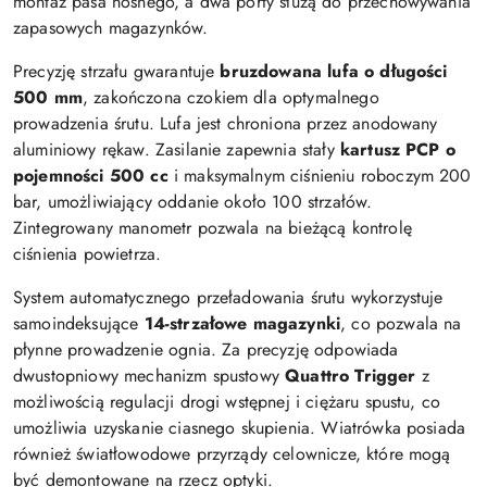
montaż pasa nośnego, a dwa porty służą do przechowywania
zapasowych magazynków.
Precyzję strzału gwarantuje
bruzdowana lufa o długości
500 mm
, zakończona czokiem dla optymalnego
prowadzenia śrutu. Lufa jest chroniona przez anodowany
aluminiowy rękaw. Zasilanie zapewnia stały
kartusz PCP o
pojemności 500 cc
i maksymalnym ciśnieniu roboczym 200
bar, umożliwiający oddanie około 100 strzałów.
Zintegrowany manometr pozwala na bieżącą kontrolę
ciśnienia powietrza.
System automatycznego przeładowania śrutu wykorzystuje
samoindeksujące
14-strzałowe magazynki
, co pozwala na
płynne prowadzenie ognia. Za precyzję odpowiada
dwustopniowy mechanizm spustowy
Quattro Trigger
z
możliwością regulacji drogi wstępnej i ciężaru spustu, co
umożliwia uzyskanie ciasnego skupienia. Wiatrówka posiada
również światłowodowe przyrządy celownicze, które mogą
być demontowane na rzecz optyki.