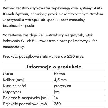
Bezpieczeństwo użytkowania zapewniają dwa systemy:
Anti-
Knock System
, chroniący przed niekontrolowanym strzałem
w przypadku wstrząsu lub upadku, oraz manualny
bezpiecznik spustu.
W zestawie znajduje się 14-strzałowy magazynek, wtyk
ładowania Quick-Fill, zawieszenie oraz polimerowy kufer
transportowy.
Prędkość początkowa śrutu wynosi
do 250 m/s
.
Informacje o produkcie
Marka
Hatsan
Kaliber [mm]
4,5 mm
Klasa celności
precyzyjna
Magazynek
jest
Pojemność magazynka [szt.]
14
Prędkość początkowa [m/s]
250