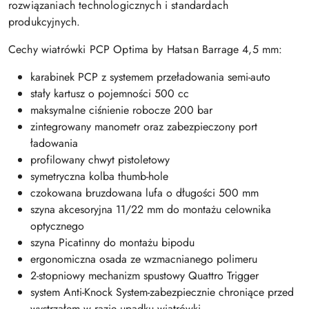
rozwiązaniach technologicznych i standardach
produkcyjnych.
Cechy wiatrówki PCP Optima by Hatsan Barrage 4,5 mm:
karabinek PCP z systemem przeładowania semi-auto
stały kartusz o pojemności 500 cc
maksymalne ciśnienie robocze 200 bar
zintegrowany manometr oraz zabezpieczony port
ładowania
profilowany chwyt pistoletowy
symetryczna kolba thumb-hole
czokowana bruzdowana lufa o długości 500 mm
szyna akcesoryjna 11/22 mm do montażu celownika
optycznego
szyna Picatinny do montażu bipodu
ergonomiczna osada ze wzmacnianego polimeru
2-stopniowy mechanizm spustowy Quattro Trigger
system Anti-Knock System-zabezpiecznie chroniące przed
wystrzałem w razie upadku wiatrówki