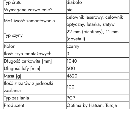
Typ śrutu
diabolo
Wymagane zezwolenie?
nie
celownik laserowy, celownik
Możliwość zamontowania
optyczny, latarka, statyw
22 mm (picatinny), 11 mm
Typ szyny
(dovetail)
Kolor
czarny
Ilość szyn montażowych
3
Długość całkowita [mm]
1040
Długość lufy [mm]
500
Masa [g]
4620
Ilość strzałów z jednostki
100
zasilania
Typ zasilania
PCP
Producent
Optima by Hatsan, Turcja