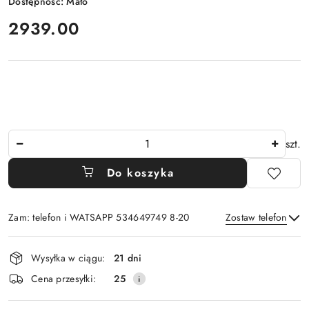
Dostępność:
Mało
cena:
2939.00
Ilość
szt.
Do koszyka
Zam: telefon i WATSAPP 534649749 8-20
Zostaw telefon
Dostępność
Wysyłka w ciągu:
21 dni
i
Wyślij
Cena przesyłki:
25
dostawa