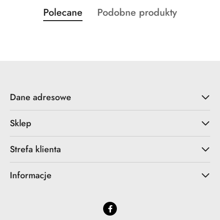
Produkty
Produkty
Polecane
Podobne produkty
Pomiń karuzelę produktów
o
o
statusie:
statusie:
Dane adresowe
Sklep
Strefa klienta
Informacje