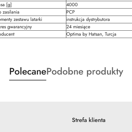
sa [g]
4000
p zasilania
PCP
ementy zestawu latarki
instrukcja dystrybutora
res gwarancyjny
24 miesiące
oducent
Optima by Hatsan, Turcja
Produkty
Produkty
Polecane
Podobne produkty
o
o
statusie:
statusie:
Strefa klienta