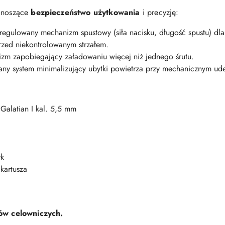
odnoszące
bezpieczeństwo użytkowania
i precyzję:
regulowany mechanizm spustowy (siła nacisku, długość spustu) dla 
rzed niekontrolowanym strzałem.
zm zapobiegający załadowaniu więcej niż jednego śrutu.
ny system minimalizujący ubytki powietrza przy mechanicznym ude
alatian I kal. 5,5 mm
yk
kartusza
w celowniczych.