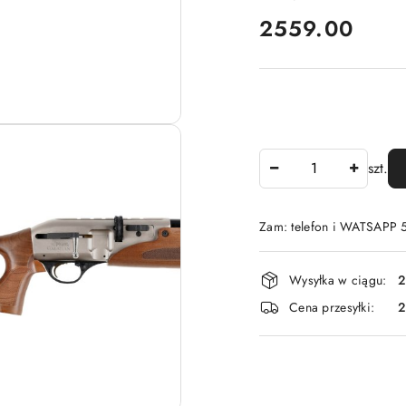
cena:
2559.00
Ilość
szt.
Zam: telefon i WATSAPP
Dostępność
Wysyłka w ciągu:
2
i
Cena przesyłki:
dostawa