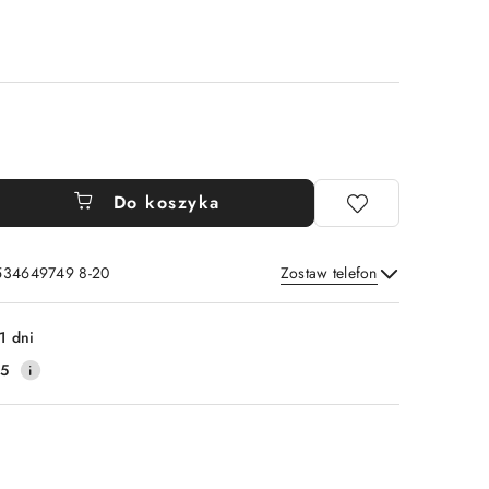
Do koszyka
 534649749 8-20
Zostaw telefon
Wyślij
1 dni
25