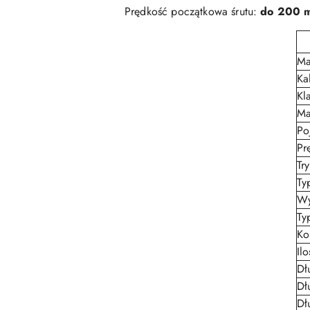
Prędkość początkowa śrutu:
do 200 
Ma
Ka
Kl
Ma
Po
Pr
Try
Ty
Wy
Ty
Ko
Il
Dł
Dł
Dł