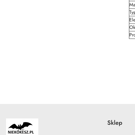
Ma
Ty
El
Ok
Pr
Pomiń karuzelę produktów
Sklep