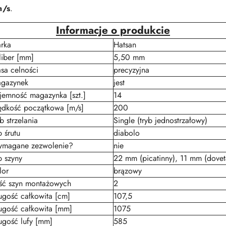
m/s
.
Informacje o produkcie
rka
Hatsan
liber [mm]
5,50 mm
asa celności
precyzyjna
gazynek
jest
jemność magazynka [szt.]
14
ędkość początkowa [m/s]
200
b strzelania
Single (tryb jednostrzałowy)
p śrutu
diabolo
magane zezwolenie?
nie
p szyny
22 mm (picatinny), 11 mm (doveta
lor
brązowy
ość szyn montażowych
2
ugość całkowita [cm]
107,5
ugość całkowita [mm]
1075
ugość lufy [mm]
585