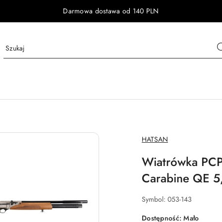
Darmowa dostawa od 140 PLN
NAZWA
HATSAN
PRODUCENTA:
Wiatrówka PCP 
Carabine QE 5
Symbol:
053-143
Dostępność:
Mało