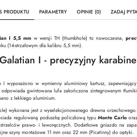
S PRODUKTU
PARAMETRY
OPINIE (0)
ZADAJ PYT
ian I 5,5 mm
w wersji TH (thumbhole) to nowoczesna,
prec
ku (14-strzałowym dla kalibru 5,5 mm).
Galatian I - precyzyjny karabin
n I wyposażono w wymienny aluminiowy kartusz, zapewniając
zję odpowiada gwintowana lufa zakończona zintegrowanym tłumi
nano z lekkiego aluminium.
le) wykonana jest z wyselekcjonowanego drewna orzechowego. 
osiada regulowaną poduszkę policzkową typu
Monte Carlo
oraz
 strzelców prawo- i leworęcznych. Dodatkowe gniazdo na zapa
jne szyny montażowe 11 mm oraz 22 mm (Picatinny) do optyki.