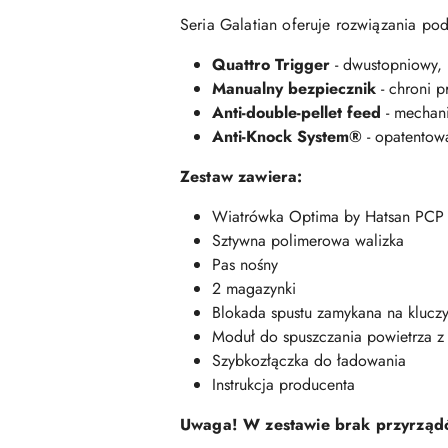
Seria Galatian oferuje rozwiązania p
Quattro Trigger
- dwustopniowy, 
Manualny bezpiecznik
- chroni p
Anti-double-pellet feed
- mechani
Anti-Knock System®
- opatentowa
Zestaw zawiera:
Wiatrówka Optima by Hatsan PCP G
Sztywna polimerowa walizka
Pas nośny
2 magazynki
Blokada spustu zamykana na klucz
Moduł do spuszczania powietrza z 
Szybkozłączka do ładowania
Instrukcja producenta
Uwaga! W zestawie brak przyrządó