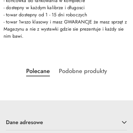
- końcówka do tankowania w komplecie
- dostepny w każdym kalibrze i długosci
- towar dostepny od 1 - 15 dni roboczych
- towar 1wszo klasowy i masz GWARANCJE że masz sprzęt z
Magazynu a nie z wystawki gdzie sie prezentuje i każdy sie
nim bawi.
Produkty
Produkty
Polecane
Podobne produkty
Pomiń karuzelę produktów
o
o
statusie:
statusie:
Dane adresowe