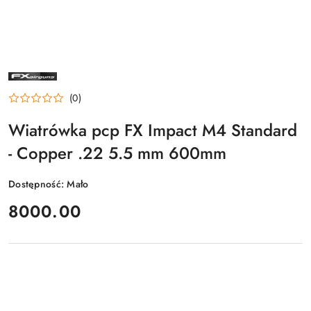
NAZWA
PRODUCENTA:
FX
(0)
Wiatrówka pcp FX Impact M4 Standard
- Copper .22 5.5 mm 600mm
Dostępność:
Mało
cena:
8000.00