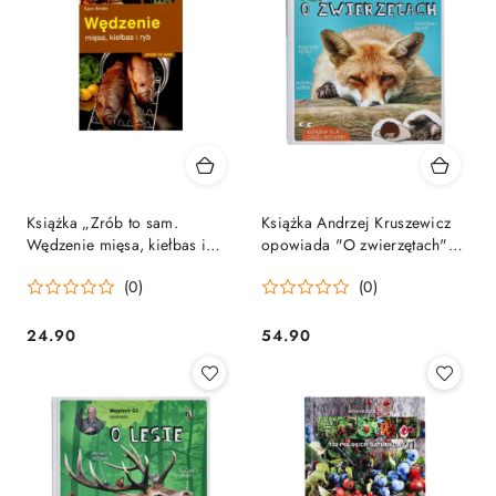
Książka „Zrób to sam.
Książka Andrzej Kruszewicz
Wędzenie mięsa, kiełbas i
opowiada "O zwierzętach"
ryb" Egon Binder
Wydawnictwo Multico
(0)
(0)
Wydawnictwo Multico
24.90
54.90
Cena:
Cena: