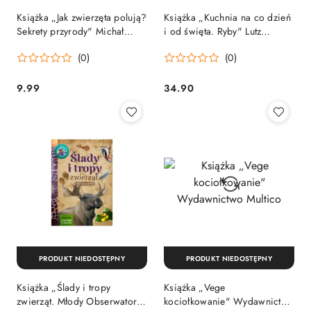
Książka „Jak zwierzęta polują?
Książka „Kuchnia na co dzień
Sekrety przyrody" Michał
i od święta. Ryby" Lutz
Brodacki Wydawnictwo
Behrendt, Jens Stumpf
(0)
(0)
Multico
Wydawnictwo Multico
9.99
34.90
Cena:
Cena:
PRODUKT NIEDOSTĘPNY
PRODUKT NIEDOSTĘPNY
Książka „Ślady i tropy
Książka „Vege
zwierząt. Młody Obserwator
kociołkowanie" Wydawnictwo