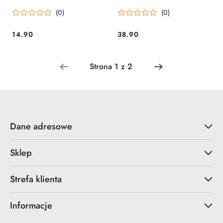
Przyrody" Anna
Multico
(0)
(0)
Lewandowska, Grzegorz
Okołów Wydawnictwo
Multico
14.90
38.90
Cena:
Cena:
Dane adresowe
Sklep
Strefa klienta
Informacje