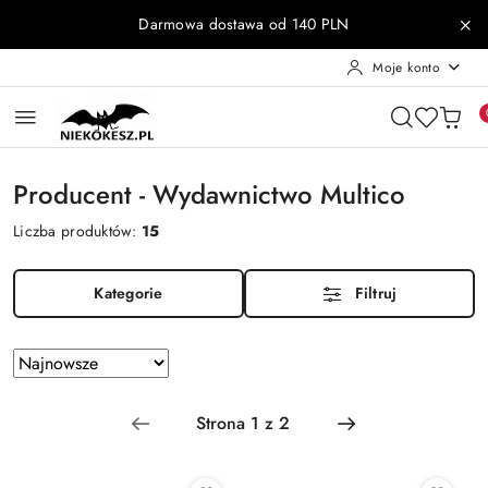
Przejdź do treści głównej
Przejdź do wyszukiwarki
Przejdź do moje konto
Przejdź do menu głównego
Przejdź do stopki
Darmowa dostawa od 140 PLN
Moje konto
Producent - Wydawnictwo Multico
Liczba produktów:
15
Kategorie
Filtruj
Zastosowano
Sortuj
według
sortowanie:
Najnowsze.