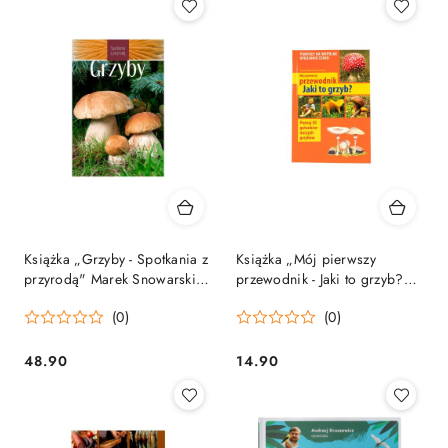
Książka „Grzyby - Spotkania z
Książka „Mój pierwszy
przyrodą" Marek Snowarski
przewodnik - Jaki to grzyb?"
Wydawnictwo Multico
Henryk i Małgorzata
(0)
(0)
Garbarczykowie
Wydawnictwo Multico
48.90
14.90
Cena:
Cena: