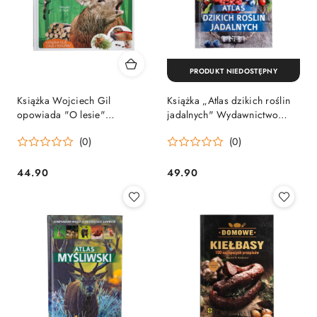
PRODUKT NIEDOSTĘPNY
Książka Wojciech Gil
Książka „Atlas dzikich roślin
opowiada "O lesie"
jadalnych" Wydawnictwo
Wydawnictwo Multico
Multico
(0)
(0)
44.90
49.90
Cena:
Cena: