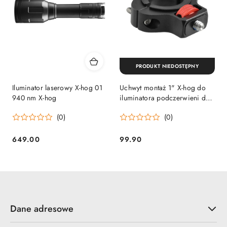
PRODUKT NIEDOSTĘPNY
Iluminator laserowy X-hog 01
Uchwyt montaż 1" X-hog do
940 nm X-hog
iluminatora podczerwieni do
Hikmicro Habrok X-hog
(0)
(0)
649.00
99.90
Cena:
Cena:
Dane adresowe