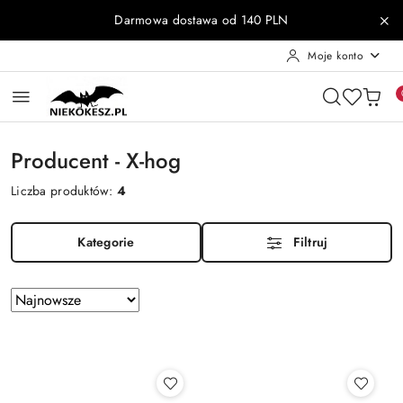
Przejdź do treści głównej
Przejdź do wyszukiwarki
Przejdź do moje konto
Przejdź do menu głównego
Przejdź do stopki
Darmowa dostawa od 140 PLN
Moje konto
Producent - X-hog
Liczba produktów:
4
Kategorie
Filtruj
Zastosowano
Sortuj
według
sortowanie:
Najnowsze.