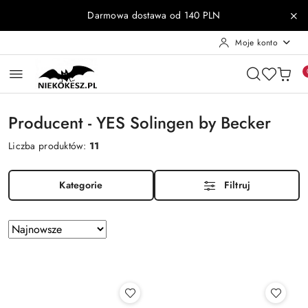
Przejdź do treści głównej
Przejdź do wyszukiwarki
Przejdź do moje konto
Przejdź do menu głównego
Przejdź do stopki
Darmowa dostawa od 140 PLN
Moje konto
Producent - YES Solingen by Becker
Liczba produktów:
11
Kategorie
Filtruj
Zastosowano
Sortuj
według
sortowanie:
Najnowsze.