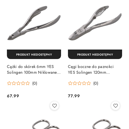
PRODUKT NIEDOSTĘPNY
PRODUKT NIEDOSTĘPNY
Cążki do skórek 6mm YES
Cęgi boczne do paznokci
Solingen 100mm Niklowane
YES Solingen 120mm
(95632) YES Solingen by
Niklowane (95705) YES
(0)
(0)
Becker
Solingen by Becker
67.99
77.99
Cena:
Cena: