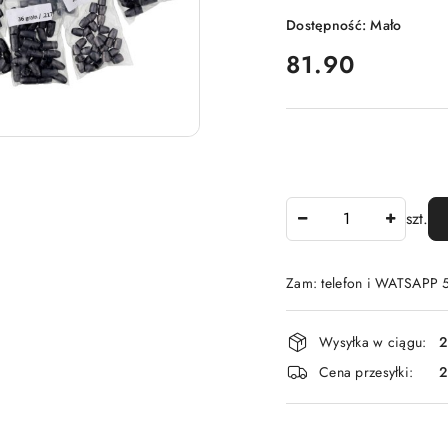
Dostępność:
Mało
cena:
81.90
Ilość
szt.
Zam: telefon i WATSAPP
Dostępność
Wysyłka w ciągu:
2
i
Cena przesyłki:
dostawa