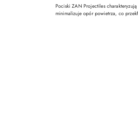
Pociski ZAN Projectiles charakteryzuj
minimalizuje opór powietrza, co przekł
Pomiń karuzelę produktów