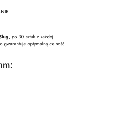
ANIE
Slug
, po 30 sztuk z każdej.
o gwarantuje optymalną celność i
mm: