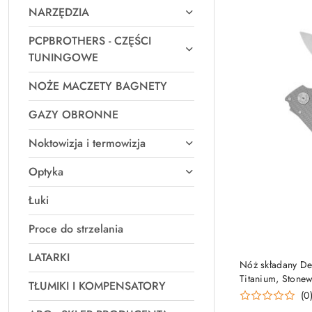
NARZĘDZIA
PCPBROTHERS - CZĘŚCI
TUNINGOWE
NOŻE MACZETY BAGNETY
GAZY OBRONNE
Noktowizja i termowizja
Optyka
Łuki
Proce do strzelania
LATARKI
Nóż składany De
Titanium, Ston
TŁUMIKI I KOMPENSATORY
Demko (AD20.5-3
(0