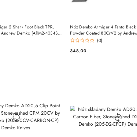
DO KOSZYKA
DO KOSZYKA
er 2 Shark Foot Black TPR,
Nóż Demko Armiger 4 Tanto Black 
y Andrew Demko (ARM2-4034SS-
Powder Coated 80CrV2 by Andre
es
(ARM4-80CrV2-BLK-TP) Demko Kni
)
(0)
348.00
Cena: