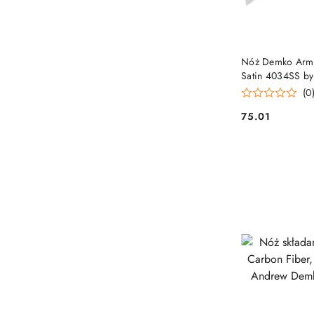
Nóż Demko Armig
Satin 4034SS b
SF) Demko Kniv
(0
75.01
Cena: