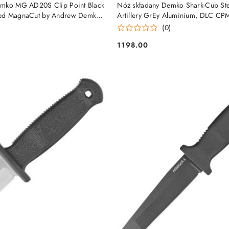
DO KOSZYKA
DO KOSZYKA
emko MG AD20S Clip Point Black
Nóż składany Demko Shark-Cub Stea
ed MagnaCut by Andrew Demko
Artillery GrEy Aluminium, DLC C
BKG10-CP) Demko Knives
Andrew Demko (SC-20CV-ALUM-D
)
(0)
Demko Knives
1198.00
Cena: