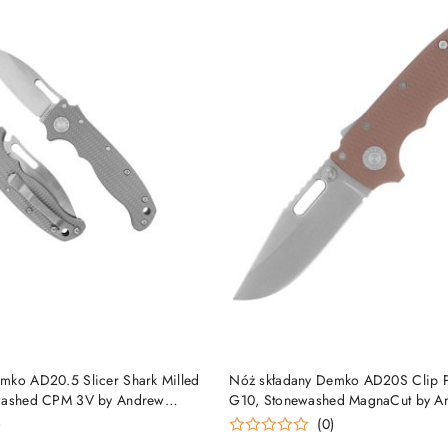
DO KOSZYKA
DO KOSZYKA
mko AD20.5 Slicer Shark Milled
Nóż składany Demko AD20S Clip P
ewashed CPM 3V by Andrew
G10, Stonewashed MagnaCut by 
V-Milled TI-SS) Demko Knives
(MGAD20S-MAG-EARG10-CP) Demk
)
(0)