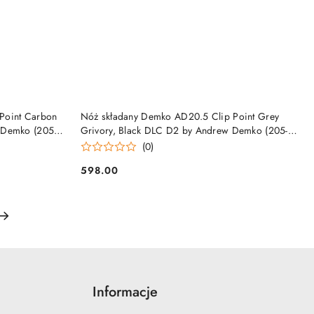
DO KOSZYKA
Point Carbon
Nóż składany Demko AD20.5 Clip Point Grey
 Demko (205-
Grivory, Black DLC D2 by Andrew Demko (205-
D2-CP-DLC) Demko Knives
(0)
598.00
Cena:
Informacje