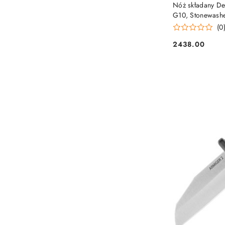
Nóż składany D
G10, Stonewash
(MGAD20S-MAG-
(0
2438.00
Cena: