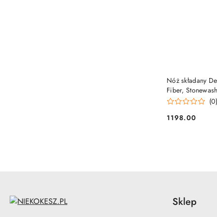
Nóż składany D
Fiber, Stonewa
Demko (205-20
(0
1198.00
Cena:
Sklep