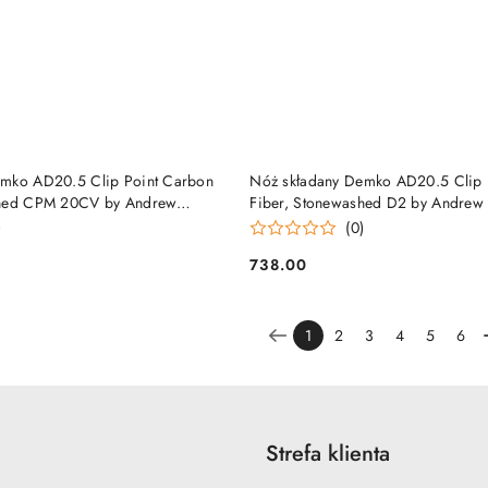
DO KOSZYKA
DO KOSZYKA
emko AD20.5 Clip Point Carbon
Nóż składany Demko AD20.5 Clip 
shed CPM 20CV by Andrew
Fiber, Stonewashed D2 by Andrew
CV-CARBON-CP) Demko Knives
D2-CFCP) Demko Knives
)
(0)
738.00
Cena:
1
2
3
4
5
6
Strefa klienta