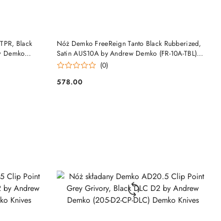
DO KOSZYKA
TPR, Black
Nóż Demko FreeReign Tanto Black Rubberized,
w Demko
Satin AUS10A by Andrew Demko (FR-10A-TBL)
ves
Demko Knives
(0)
578.00
Cena: