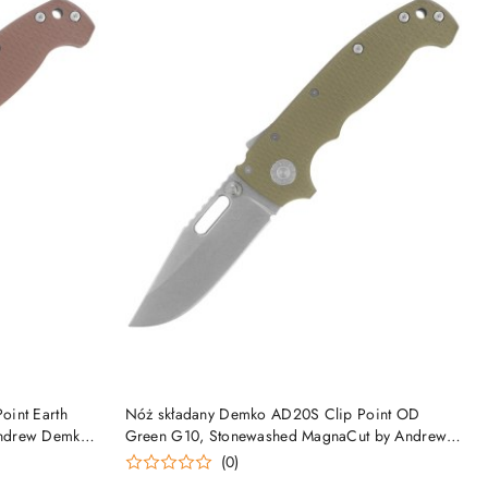
DO KOSZYKA
oint Earth
Nóż składany Demko AD20S Clip Point OD
Andrew Demko
Green G10, Stonewashed MagnaCut by Andrew
o Knives
Demko (MGAD20S-MAG-ODG10-CP) Demko
(0)
Knives