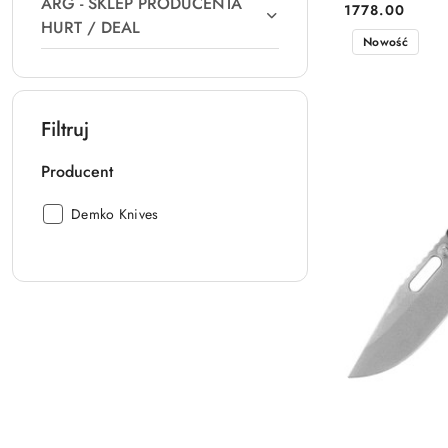
ARG - SKLEP PRODUCENTA
1778.00
Cena:
HURT / DEAL
Nowość
Filtruj
Producent
Producent:
Demko Knives