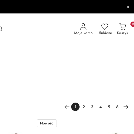
Moje konto
Ulubione
Koszyk
1
2
3
4
5
6
Nowość