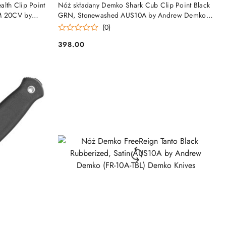
DO KOSZYKA
lth Clip Point
Nóż składany Demko Shark Cub Clip Point Black
PM 20CV by
GRN, Stonewashed AUS10A by Andrew Demko
LC-AG-CP)
(SC-10A-GRNBLK-CP) Demko Knives
(0)
398.00
Cena: