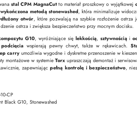
owana
stal CPM MagnaCut
to materiał proszkowy o wyjątkowej
a
wykończona metodą stonewashed
, która minimalizuje widocz
dłużony otwór
, które pozwalają na szybkie rozłożenie ostrza 
zenie ostrza i zwiększa bezpieczeństwo przy mocnym docisku.
 kompozytu G10
, wyróżniające się
lekkością
,
sztywnością
i
o
 podcięcia
wspierają pewny chwyt, także w rękawicach.
St
eep carry
umożliwia wygodne i dyskretne przenoszenie w kieszen
enty montażowe w systemie
Torx
upraszczają demontaż i serwiso
skawicznie, zapewniając
pełną kontrolę i bezpieczeństwo
, nie
10-CP
t Black G10, Stonewashed