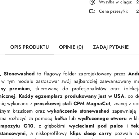
Wysyłka w ciągu:
2
i
Cena przesyłki:
dostawa
OPIS PRODUKTU
OPINIE (0)
ZADAJ PYTANIE
, Stonewashed
to flagowy folder zaprojektowany przez
And
ry w tym modelu zastosował swój najbardziej zaawansowany m
asy premium
, skierowaną do profesjonalistów oraz kolekc
icznej
.
Każdy egzemplarz produkowany jest w USA
, co d
wnię wykonano z
proszkowej stali CPM MagnaCut
, znanej z do
źnym brzuścem oraz
wykończenie stonewashed
zapewniają 
ożna rozłożyć za pomocą
kołka
lub
wydłużonego otworu
w kl
mpozytu G10
, z głębokimi
wycięciami pod palce
i
te
ystansowymi
, a niskoprofilowy
klips deep carry
pozwala na