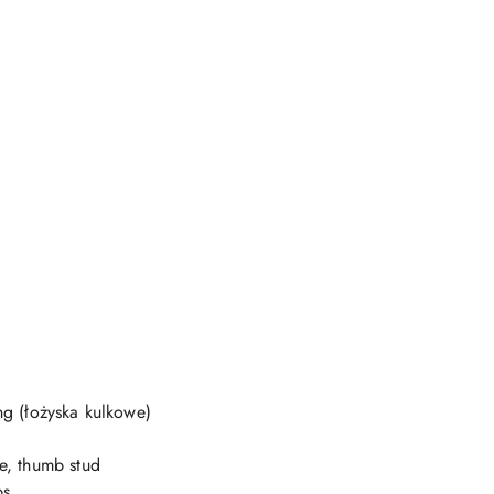
ng (łożyska kulkowe)
e, thumb stud
ps