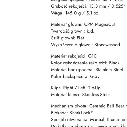
Grubość rękojeści: 13.3 mm / 0.525"
Waga: 145
.0 g / 5.1 oz
Materiał głowni: CPM MagnaCut
Twardość głowni: b.d.
Szlif głowni: Flat
Wykończenie głowni: Stonewashed
Materiał rękojeści: G10
Kolor wykończenie rękojeści: Black
Materiał backspacera: Stainless Steel
Kolor backspacera: Gray
Klips:
Right / Left, Tip-Up
Materiał klipsa: Stainless Steel
Mechanizm pivota: Ceramic
Ball Beari
Blokada: Shark-Lock™
Sposób otwierania: Manual, thumb hol
Dodatkowe akcesoria: Lewostronny kli