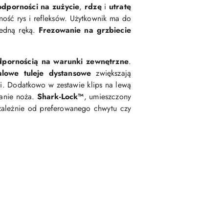
odporności na zużycie
,
rdzę
i
utratę
ność rys i refleksów. Użytkownik ma do
jedną ręką.
Frezowanie na grzbiecie
dpornością na warunki zewnętrzne
.
alowe tuleje dystansowe
zwiększają
i. Dodatkowo w zestawie klips na lewą
wanie noża.
Shark-Lock™
, umieszczony
zależnie od preferowanego chwytu czy