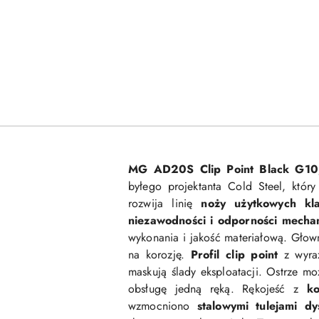
MG AD20S Clip Point Black G10
byłego projektanta Cold Steel, któ
rozwija linię
noży użytkowych kl
niezawodności i odporności mechan
wykonania i jakość materiałową. Gło
na korozję.
Profil clip point
z wyra
maskują ślady eksploatacji. Ostrze m
obsługę jedną ręką. Rękojeść z
ko
wzmocniono
stalowymi tulejami d