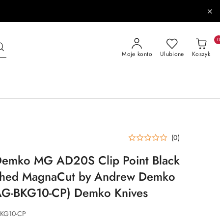
Moje konto
Ulubione
Koszyk
(0)
Demko MG AD20S Clip Point Black
shed MagnaCut by Andrew Demko
-BKG10-CP) Demko Knives
KG10-CP