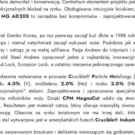
atwia demontaż i konserwację. Centralnym elementem projektu jes
funkcjonalnych blokad na rynku. Obsługiwana intuicyjnie kciukiem
MG AD20S
to narzędzie bez kompromisów - zaprojektowane
yciel Demko Knives, po raz pierwszy zaczął kuć dłuta w 1988 rok
pasja i niemal natychmiast zaczął wykuwać noże. Podobnie jak 
trzy i ostrząc je na małej szlifierce. Pasja Andrew do inżynierii 
old Steel Andrew opracował jedne z najbardziej innowacyj
Ad Lock, Scorpion Lock, a ostatnio marzenie jednoręcznego opera
erdzewna
wytwarzana w procesie
C
rucible®
P
article
M
etallurgy 
du
4.0%
(V), molibdenu
2.0%
(Mo) i
niobu
2.0%
(Nb
cjonalnymi" stalami. Zaprojektowana i opracowana specjaln
nia miłośników noży.
Dzięki
CPM MagnaCut
udało się stwor
. Rezultatem jest materiał ostrza, który oferuje niezwykłą rów
rozję. Obecnie na rynku światowym nie ma innej stali, kt
 stal wytwarzana jest w amerykańskich hutach
Crucible® Industr
 zarysowanym brzuścem i delikatnie wznoszącym się grzbietem,