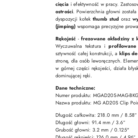
cięcia
i efektywność w pracy. Zastos
ostrości
. Powierzchnia głowni został
dyspozycji kołek
thumb stud
oraz
wy
(jimping)
wspomaga precyzyjne prowad
Rękojeść
-
frezowane okładziny z
Wyczuwalna tekstura i
profilowane
sztywność całej konstrukcji, a
klips d
stronę, dla osób leworęcznych. Elem
w górnej części rękojeści, działa bły
dominującej ręki.
Dane techniczne:
Numer produktu: MGAD20S-MAG-BKG
Nazwa produktu: MG AD20S Clip Poin
Długość całkowita: 218
.0 mm / 8.58″
Długość głowni: 91
.4 mm / 3.6″
Grubość głowni: 3
.2 mm / 0.125"
Długość rękojeści:
126.0 mm / 4.96″