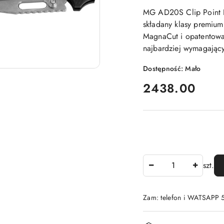
MG AD20S Clip Point 
składany klasy premium
MagnaCut i opatentowa
najbardziej wymagając
Dostępność:
Mało
cena:
2438.00
Ilość
szt.
Zam: telefon i WATSAPP
Dostępność