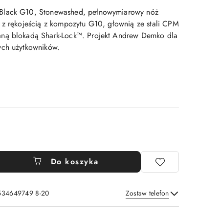
Black G10, Stonewashed, pełnowymiarowy nóż
 z rękojeścią z kompozytu G10, głownią ze stali CPM
ną blokadą Shark-Lock™. Projekt Andrew Demko dla
ych użytkowników.
Do koszyka
 534649749 8-20
Zostaw telefon
Wyślij