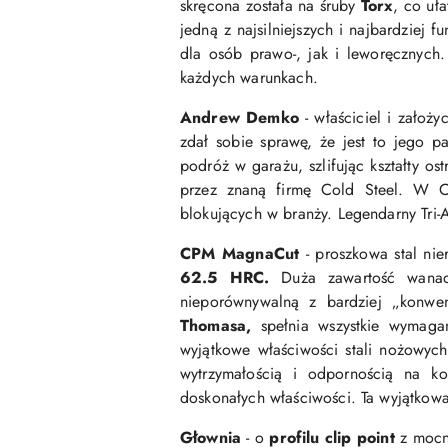
skręcona została na śruby
Torx
, co uł
jedną z najsilniejszych i najbardziej 
dla osób prawo-, jak i leworęcznych.
każdych warunkach.
Andrew Demko
- właściciel i założ
zdał sobie sprawę, że jest to jego 
podróż w garażu, szlifując kształty os
przez znaną firmę Cold Steel. W C
blokujących w branży. Legendarny Tri-
CPM MagnaCut
- proszkowa
stal ni
62.5 HRC.
Duża zawartość wana
nieporównywalną z bardziej „konwen
Thomasa,
spełnia wszystkie wymaga
wyjątkowe właściwości stali nożowych
wytrzymałością i odpornością na ko
doskonałych właściwości. Ta wyjątkowa
Głownia
- o
profilu clip point
z mocno