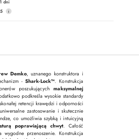
1 dni
25
rew Demko
, uznanego konstruktora i
echanizm -
Shark-Lock™
. Konstrukcja
jonerów poszukujących
maksymalnej
odatkowo podkreśla wysokie standardy
skonałej retencji krawędzi i odporności
uniwersalne zastosowanie i skutecznie
indze, co umożliwia szybką i intuicyjną
ksturą poprawiającą chwyt
. Całość
 wygodne przenoszenie. Konstrukcja