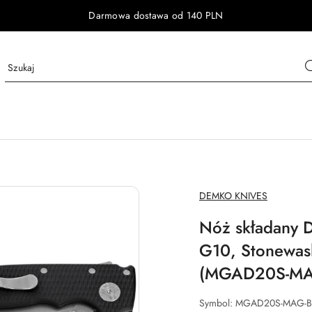
Darmowa dostawa od 140 PLN
NAZWA
DEMKO KNIVES
PRODUCENTA:
Nóż składany 
G10, Stonewa
(MGAD20S-MAG
Symbol:
MGAD20S-MAG-B