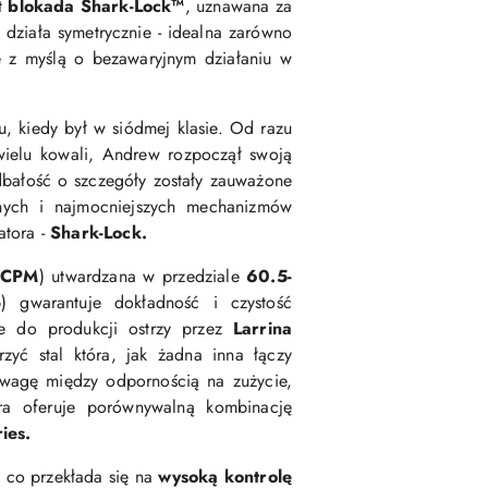
t
blokada Shark-Lock™
, uznawana za
, działa symetrycznie - idealna zarówno
 z myślą o bezawaryjnym działaniu w
u, kiedy był w siódmej klasie. Od razu
wielu kowali, Andrew rozpoczął swoją
i dbałość o szczegóły zostały zauważone
nych i najmocniejszych mechanizmów
tora -
Shark-Lock.
(
CPM
) utwardzana w przedziale
60.5-
) gwarantuje dokładność i czystość
ie do produkcji ostrzy przez
Larrina
zyć stal która, jak żadna inna
łączy
nowagę między odpornością na zużycie,
óra oferuje porównywalną kombinację
ies.
 co przekłada się na
wysoką kontrolę