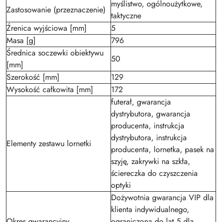
myślistwo, ogólnoużytkowe,
Zastosowanie (przeznaczenie)
taktyczne
Źrenica wyjściowa [mm]
5
Masa [g]
796
Średnica soczewki obiektywu
50
[mm]
Szerokość [mm]
129
Wysokość całkowita [mm]
172
futerał, gwarancja
dystrybutora, gwarancja
producenta, instrukcja
dystrybutora, instrukcja
Elementy zestawu lornetki
producenta, lornetka, pasek na
szyję, zakrywki na szkła,
ściereczka do czyszczenia
optyki
Dożywotnia gwarancja VIP dla
klienta indywidualnego,
Okres gwarancyjny
ograniczona do lat 5 dla