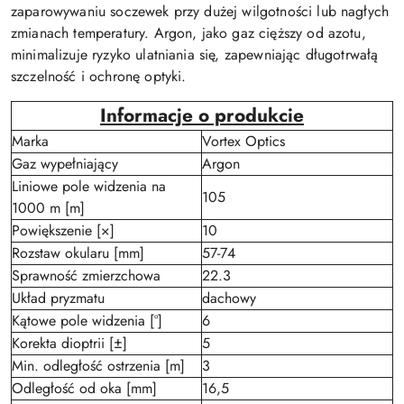
zaparowywaniu soczewek przy dużej wilgotności lub nagłych
zmianach temperatury. Argon, jako gaz cięższy od azotu,
minimalizuje ryzyko ulatniania się, zapewniając długotrwałą
szczelność i ochronę optyki.
Informacje o produkcie
Marka
Vortex Optics
Gaz wypełniający
Argon
Liniowe pole widzenia na
105
1000 m [m]
Powiększenie [×]
10
Rozstaw okularu [mm]
57-74
Sprawność zmierzchowa
22.3
Układ pryzmatu
dachowy
Kątowe pole widzenia [°]
6
Korekta dioptrii [±]
5
Min. odległość ostrzenia [m]
3
Odległość od oka [mm]
16,5