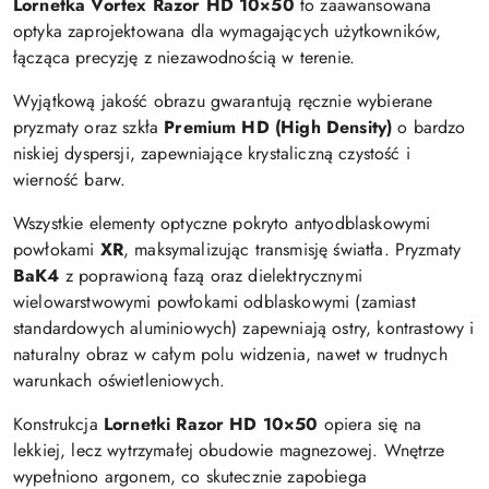
Lornetka Vortex Razor HD 10×50
to zaawansowana
optyka zaprojektowana dla wymagających użytkowników,
łącząca precyzję z niezawodnością w terenie.
Wyjątkową jakość obrazu gwarantują ręcznie wybierane
pryzmaty oraz szkła
Premium HD (High Density)
o bardzo
niskiej dyspersji, zapewniające krystaliczną czystość i
wierność barw.
Wszystkie elementy optyczne pokryto antyodblaskowymi
powłokami
XR
, maksymalizując transmisję światła. Pryzmaty
BaK4
z poprawioną fazą oraz dielektrycznymi
wielowarstwowymi powłokami odblaskowymi (zamiast
standardowych aluminiowych) zapewniają ostry, kontrastowy i
naturalny obraz w całym polu widzenia, nawet w trudnych
warunkach oświetleniowych.
Konstrukcja
Lornetki Razor HD 10×50
opiera się na
lekkiej, lecz wytrzymałej obudowie magnezowej. Wnętrze
wypełniono argonem, co skutecznie zapobiega