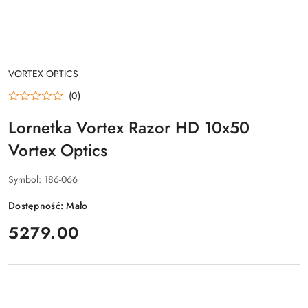
NAZWA
VORTEX OPTICS
PRODUCENTA:
(0)
Lornetka Vortex Razor HD 10x50
Vortex Optics
Symbol:
186-066
Dostępność:
Mało
cena:
5279.00