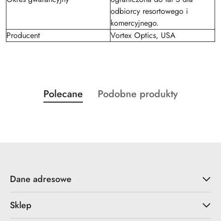
odbiorcy resortowego i
komercyjnego.
Producent
Vortex Optics, USA
Produkty
Produkty
Polecane
Podobne produkty
Pomiń karuzelę produktów
o
o
statusie:
statusie:
Dane adresowe
Sklep