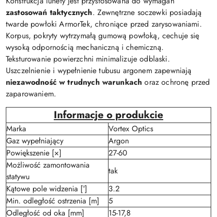
Konstrukcja lunety jest przystosowana do wymagań
zastosowań taktycznych
. Zewnętrzne soczewki posiadają
twarde powłoki ArmorTek, chroniące przed zarysowaniami.
Korpus, pokryty wytrzymałą gumową powłoką, cechuje się
wysoką odpornością mechaniczną i chemiczną.
Teksturowanie powierzchni minimalizuje odblaski.
Uszczelnienie i wypełnienie tubusu argonem zapewniają
niezawodność w trudnych warunkach
oraz ochronę przed
zaparowaniem.
Informacje o produkcie
Marka
Vortex Optics
Gaz wypełniający
Argon
Powiększenie [×]
27-60
Możliwość zamontowania
tak
statywu
Kątowe pole widzenia [°]
3.2
Min. odległość ostrzenia [m]
5
Odległość od oka [mm]
15-17,8