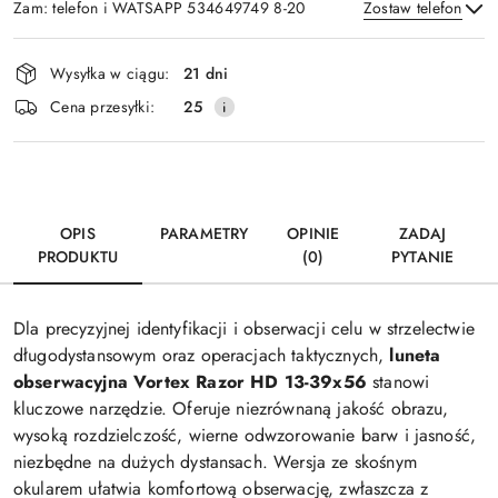
Zam: telefon i WATSAPP 534649749 8-20
Zostaw telefon
Dostępność
Wysyłka w ciągu:
21 dni
i
Wyślij
Cena przesyłki:
25
dostawa
OPIS
PARAMETRY
OPINIE
ZADAJ
PRODUKTU
(0)
PYTANIE
Dla precyzyjnej identyfikacji i obserwacji celu w strzelectwie
długodystansowym oraz operacjach taktycznych,
luneta
obserwacyjna Vortex Razor HD 13-39x56
stanowi
kluczowe narzędzie. Oferuje niezrównaną jakość obrazu,
wysoką rozdzielczość, wierne odwzorowanie barw i jasność,
niezbędne na dużych dystansach. Wersja ze skośnym
okularem ułatwia komfortową obserwację, zwłaszcza z