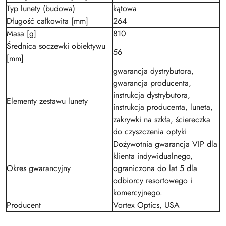
Typ lunety (budowa)
kątowa
Długość całkowita [mm]
264
Masa [g]
810
Średnica soczewki obiektywu
56
[mm]
gwarancja dystrybutora,
gwarancja producenta,
instrukcja dystrybutora,
Elementy zestawu lunety
instrukcja producenta, luneta,
zakrywki na szkła, ściereczka
do czyszczenia optyki
Dożywotnia gwarancja VIP dla
klienta indywidualnego,
Okres gwarancyjny
ograniczona do lat 5 dla
odbiorcy resortowego i
komercyjnego.
Producent
Vortex Optics, USA