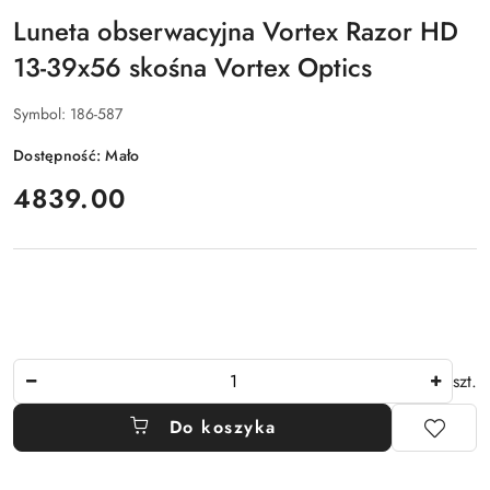
Luneta obserwacyjna Vortex Razor HD
13-39x56 skośna Vortex Optics
Symbol:
186-587
Dostępność:
Mało
cena:
4839.00
Ilość
szt.
Do koszyka