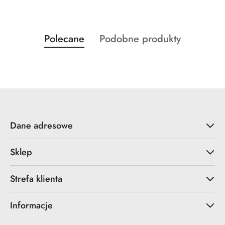
Produkty
Produkty
Polecane
Podobne produkty
Pomiń karuzelę produktów
o
o
statusie:
statusie:
Dane adresowe
Sklep
Strefa klienta
Informacje