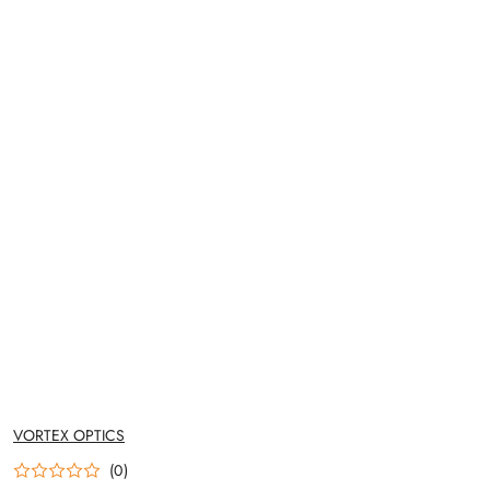
NAZWA
VORTEX OPTICS
PRODUCENTA:
(0)