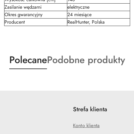
Zasilanie wędzarni
elektryczne
Okres gwarancyjny
24 miesiące
Producent
RealHunter, Polska
Produkty
Produkty
Polecane
Podobne produkty
o
o
statusie:
statusie:
Strefa klienta
Konto klienta