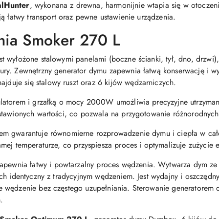
alHunter
, wykonana z drewna, harmonijnie wtapia się w otoczeni
ą łatwy transport oraz pewne ustawienie urządzenia.
nia Smoker 270 L
 wyłożone stalowymi panelami (boczne ścianki, tył, dno, drzwi)
ry. Zewnętrzny generator dymu zapewnia łatwą konserwację i w
ajduje się stalowy ruszt oraz 6 kijów wędzarniczych.
latorem i grzałką o mocy 2000W umożliwia precyzyjne utrzymani
stawionych wartości, co pozwala na przygotowanie różnorodnych
em gwarantuje równomierne rozprowadzenie dymu i ciepła w cał
ej temperaturze, co przyspiesza proces i optymalizuje zużycie e
apewnia łatwy i powtarzalny proces wędzenia. Wytwarza dym ze 
ch identyczny z tradycyjnym wędzeniem. Jest wydajny i oszczędn
e wędzenie bez częstego uzupełniania. Sterowanie generatorem 
.