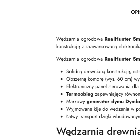
OPI
Wędzarnia ogrodowa
RealHunter S
konstrukcję z zaawansowaną elektronik
Wędzarnia ogrodowa
RealHunter S
Solidną drewnianą konstrukcję, es
Obszerną komorę (wys. 60 cm) wył
Elektroniczny panel sterowania dla
Termoobieg
zapewniający równomi
Markowy
generator dymu Dymb
Wyjmowane kije do wędzenia w poz
Łatwy transport dzięki wbudowany
Wędzarnia drewni