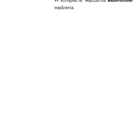
W komplecie: wędzarnia
RealHunter
wędzenia.