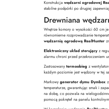
Konstrukcja
wędzarni ogrodowej Re
stabilne podpórki po drugiej zapewniaj
Drewniana wędzar
Wnętrze komory o wysokości 60 cm jest
równomierne rozprowadzanie temperatu
wędzarnią ogrodową RealHunter
zn
Elektroniczny układ sterujący
z regu
alarmu chroni przed przekroczeniem u
Zastosowany
termoobieg
z wentylator
każdym poziomie jest wędzony w tej sam
Markowy
generator dymu Dymbox
z
temperaturze, gwarantując smak i zapa
na dobę, co pozwala na wielogodzinn
pomocą pokręteł na panelu kontrolnym