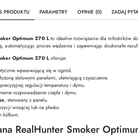
S PRODUKTU
PARAMETRY
OPINIE (0)
ZADAJ PYT
moker Optimum 270 L
to idealne rozwiązanie dla miłośników d
ą, automatyzując proces wędzenia i zapewniając doskonałe rezult
moker Optimum 270 L
oferuje:
tetycznie wpasowującą się w ogród.
ożoną stalowymi panelami, ułatwiającą czyszczenie.
 precyzyjnej regulacji temperatury i dymu.
erne rozprowadzenie ciepła i dymu.
ox
, sterowany z panelu.
ycji wiszącej lub na płasko.
m kółkom.
ana RealHunter Smoker Optimu