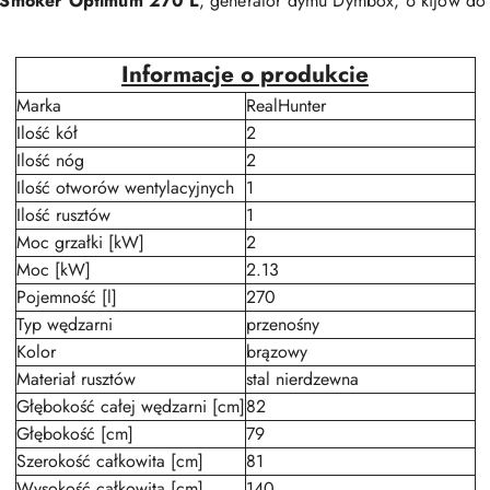
 Smoker Optimum 270 L
, generator dymu Dymbox, 6 kijów do w
Informacje o produkcie
Marka
RealHunter
Ilość kół
2
Ilość nóg
2
Ilość otworów wentylacyjnych
1
Ilość rusztów
1
Moc grzałki [kW]
2
Moc [kW]
2.13
Pojemność [l]
270
Typ wędzarni
przenośny
Kolor
brązowy
Materiał rusztów
stal nierdzewna
Głębokość całej wędzarni [cm]
82
Głębokość [cm]
79
Szerokość całkowita [cm]
81
Wysokość całkowita [cm]
140